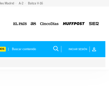
des Madrid
A-2
Baliza V-16
IOS
INICIAR SESIÓN