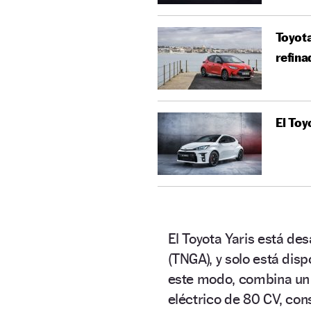
Toyota
refina
El Toyo
El Toyota Yaris está de
(TNGA), y solo está dis
este modo, combina un m
eléctrico de 80 CV, co