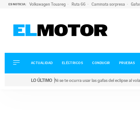
Volkswagen Touareg
Ruta 66
Caminata sorpresa
Gafa
ES NOTICIA:
ACTUALIDAD
ELÉCTRICOS
CONDUCIR
ACTUALIDAD
ELÉCTRICOS
CONDUCIR
PRUEBAS
PRUEBAS
Saltar
VIRALES
LO ÚLTIMO
Ni se te ocurra usar las gafas del eclipse al v
al
PODCAST
LO ÚLTIMO
Ni se te ocurra usar las gafas del eclipse al volant
contenido
MOTOS
TECNOLOGÍA
SUPERCOCHES
MOTORTV
PREMIOS
SERVICIOS