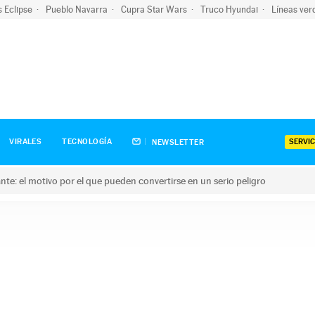
s Eclipse
Pueblo Navarra
Cupra Star Wars
Truco Hyundai
Líneas ver
SERVIC
VIRALES
TECNOLOGÍA
NEWSLETTER
olante: el motivo por el que pueden convertirse en un serio peligro
e: el motivo por el que pueden convertirse en un serio peligro