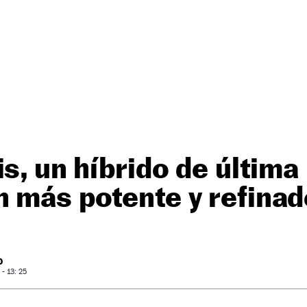
is, un híbrido de última
 más potente y refinad
O
- 13: 25