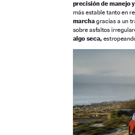
precisión de manejo 
más estable tanto en r
marcha
gracias a un t
sobre asfaltos irregula
algo seca,
estropeando