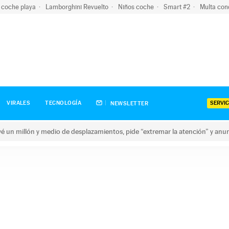
 coche playa
Lamborghini Revuelto
Niños coche
Smart #2
Multa con
SERVIC
VIRALES
TECNOLOGÍA
NEWSLETTER
revé un millón y medio de desplazamientos, pide “extremar la atención” y anu
n millón y medio de desplazamientos, pide “extremar la atención”