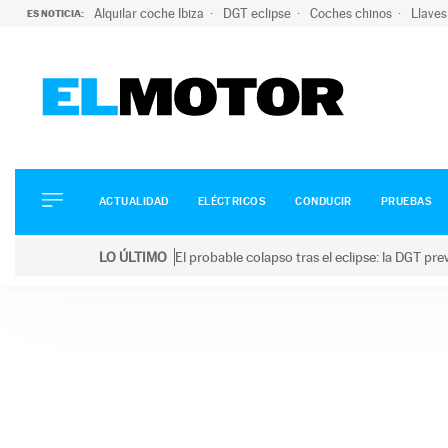
Alquilar coche Ibiza
DGT eclipse
Coches chinos
Llaves
ES NOTICIA:
ACTUALIDAD
ELÉCTRICOS
CONDUCIR
ACTUALIDAD
ELÉCTRICOS
CONDUCIR
PRUEBAS
PRUEBAS
Saltar
VIRALES
LO ÚLTIMO
El probable colapso tras el eclipse: la DGT p
al
PODCAST
LO ÚLTIMO
El probable colapso tras el eclipse: la DGT prevé u
contenido
MOTOS
TECNOLOGÍA
SUPERCOCHES
MOTORTV
PREMIOS
SERVICIOS