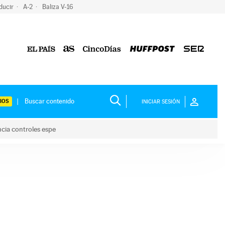
ducir
A-2
Baliza V-16
IOS
INICIAR SESIÓN
ncia controles espe
 y anuncia controles espe