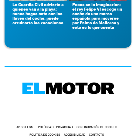
La Guardia Civil advierte a
Pocos se lo imaginarían:
quienes van a la playa:
el rey Felipe VI escoge un
nunca hagas esto con las
coche de una marca
llaves del coche, puede
española para moverse
arruinarte las vacaciones
por Palma de Mallorca y
esto es lo que cuesta
AVISO LEGAL
POLÍTICA DE PRIVACIDAD
CONFIGURACIÓN DE COOKIES
POLÍTICA DE COOKIES
ACCESIBILIDAD
CONTACTO