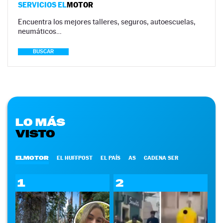
SERVICIOS EL
MOTOR
Encuentra los mejores talleres, seguros, autoescuelas,
neumáticos…
BUSCAR
LO MÁS
VISTO
ELMOTOR
EL HUFFPOST
EL PAÍS
AS
CADENA SER
1
2