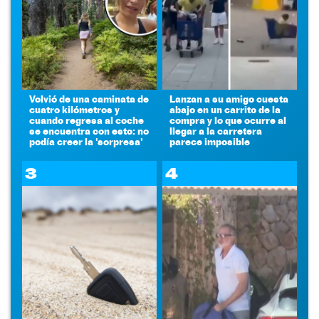
Volvió de una caminata de
Lanzan a su amigo cuesta
cuatro kilómetros y
abajo en un carrito de la
cuando regresa al coche
compra y lo que ocurre al
se encuentra con esto: no
llegar a la carretera
podía creer la 'sorpresa'
parece imposible
3
4