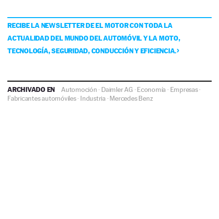
RECIBE LA NEWSLETTER DE EL MOTOR CON TODA LA
ACTUALIDAD DEL MUNDO DEL AUTOMÓVIL Y LA MOTO,
TECNOLOGÍA, SEGURIDAD, CONDUCCIÓN Y EFICIENCIA.
ARCHIVADO EN
Automoción
·
Daimler AG
·
Economía
·
Empresas
·
Fabricantes automóviles
·
Industria
·
Mercedes Benz