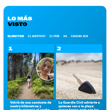
LO MÁS
VISTO
ELMOTOR
EL HUFFPOST
EL PAÍS
AS
CADENA SER
1
2
Volvió de una caminata de
La Guardia Civil advierte a
cuatro kilómetros y
quienes van a la playa:
cuando regresa al coche
nunca hagas esto con las