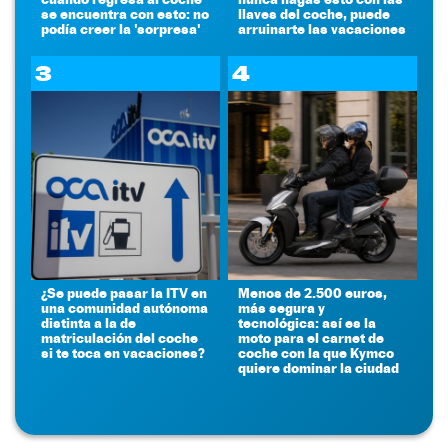
se encuentra con esto: no
llaves del coche, puede
podía creer la 'sorpresa'
arruinarte las vacaciones
3
4
¿Se puede pasar la ITV en
Menos de 2.500 euros,
una comunidad autónoma
más segura y
distinta a la de
tecnológica: así es la
matriculación del coche
moto para el carnet de
si te toca en vacaciones?
coche con la que Kymco
quiere dominar la ciudad