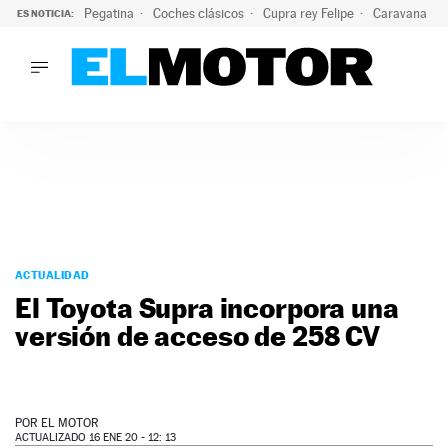
Pegatina
Coches clásicos
Cupra rey Felipe
Caravana lig
ES NOTICIA:
LO ÚLTIMO
¿Conocías esta pegatina de moda?: puede salvar tu coche d
LO ÚLTIMO
¿Conocías esta pegatina de moda?: puede salvar tu coche de
ACTUALIDAD
ELÉCTRICOS
CONDUCIR
PRUEBAS
Saltar
VIRALES
al
ACTUALIDAD
PODCAST
contenido
El Toyota Supra incorpora una
MOTOS
versión de acceso de 258 CV
TECNOLOGÍA
SUPERCOCHES
MOTORTV
PREMIOS
POR
EL MOTOR
SERVICIOS
ACTUALIZADO 16 ENE 20 - 12: 13