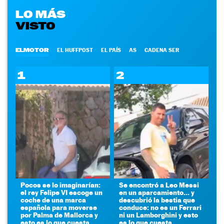
LO MÁS
VISTO
ELMOTOR
EL HUFFPOST
EL PAÍS
AS
CADENA SER
1
2
Pocos se lo imaginarían:
Se encontró a Leo Messi
el rey Felipe VI escoge un
en un aparcamiento... y
coche de una marca
descubrió la bestia que
española para moverse
conduce: no es un Ferrari
por Palma de Mallorca y
ni un Lamborghini y esto
esto es lo que cuesta
es lo que cuesta