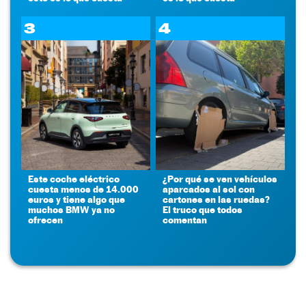
3
4
Este coche eléctrico
¿Por qué se ven vehículos
cuesta menos de 14.000
aparcados al sol con
euros y tiene algo que
cartones en las ruedas?
muchos BMW ya no
El truco que todos
ofrecen
comentan