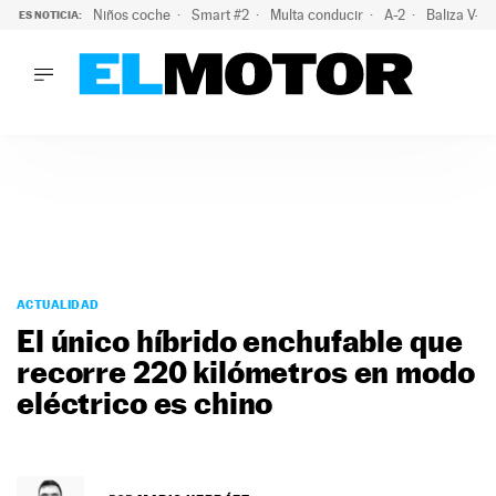
Niños coche
Smart #2
Multa conducir
A-2
Baliza V-1
ES NOTICIA:
LO ÚLTIMO
La OCU lanza un aviso a quienes alquilen un coche este vera
LO ÚLTIMO
La OCU lanza un aviso a quienes alquilen un coche este vera
ACTUALIDAD
ELÉCTRICOS
CONDUCIR
PRUEBAS
Saltar
VIRALES
al
ACTUALIDAD
PODCAST
contenido
El único híbrido enchufable que
MOTOS
recorre 220 kilómetros en modo
TECNOLOGÍA
eléctrico es chino
SUPERCOCHES
MOTORTV
PREMIOS
SERVICIOS