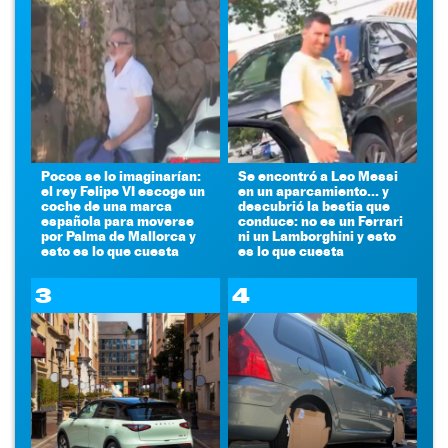
Pocos se lo imaginarían:
Se encontró a Leo Messi
el rey Felipe VI escoge un
en un aparcamiento... y
coche de una marca
descubrió la bestia que
española para moverse
conduce: no es un Ferrari
por Palma de Mallorca y
ni un Lamborghini y esto
esto es lo que cuesta
es lo que cuesta
3
4