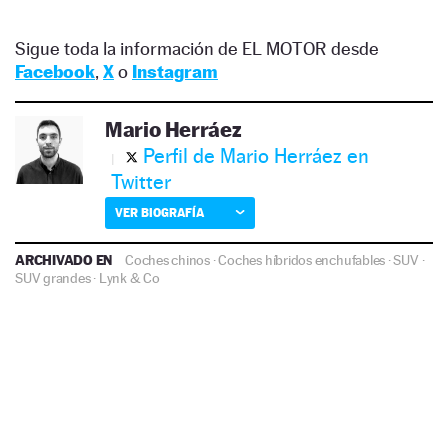
Sigue toda la información de EL MOTOR desde
Facebook
,
X
o
Instagram
Mario Herráez
Perfil de Mario Herráez en
Twitter
VER BIOGRAFÍA
ARCHIVADO EN
Coches chinos
·
Coches híbridos enchufables
·
SUV
·
SUV grandes
·
Lynk & Co