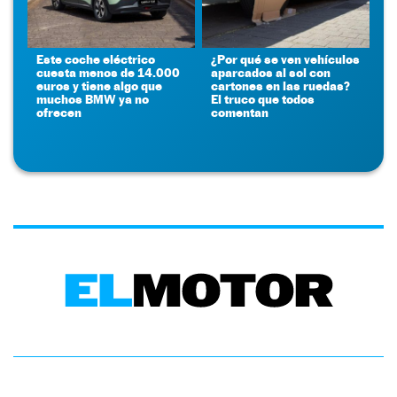
Este coche eléctrico
¿Por qué se ven vehículos
cuesta menos de 14.000
aparcados al sol con
euros y tiene algo que
cartones en las ruedas?
muchos BMW ya no
El truco que todos
ofrecen
comentan