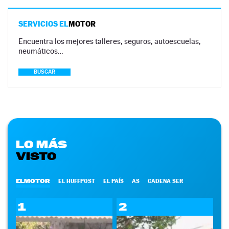
SERVICIOS EL
MOTOR
Encuentra los mejores talleres, seguros, autoescuelas,
neumáticos…
BUSCAR
LO MÁS
VISTO
ELMOTOR
EL HUFFPOST
EL PAÍS
AS
CADENA SER
1
2