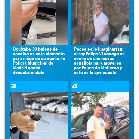
Ocultaba 30 bolsas de
Pocos se lo imaginarían:
cocaína en este elemento
el rey Felipe VI escoge un
para niños de su coche: la
coche de una marca
Policía Municipal de
española para moverse
Madrid acabó
por Palma de Mallorca y
descubriéndola
esto es lo que cuesta
3
4