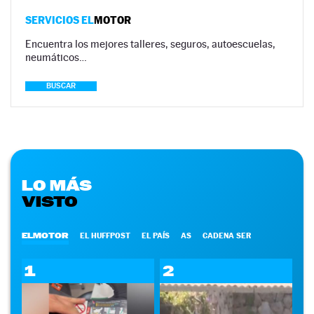
SERVICIOS EL
MOTOR
Encuentra los mejores talleres, seguros, autoescuelas,
neumáticos…
BUSCAR
LO MÁS
VISTO
ELMOTOR
EL HUFFPOST
EL PAÍS
AS
CADENA SER
1
2