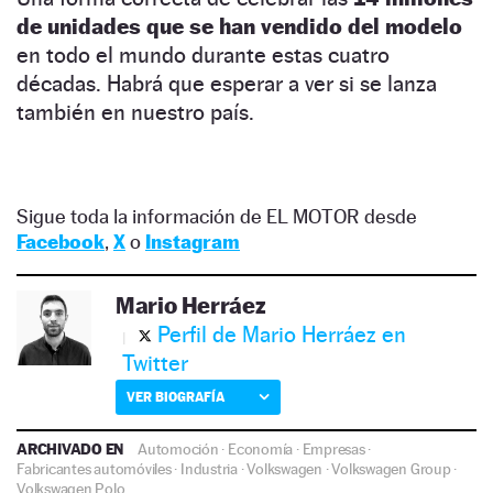
de unidades que se han vendido del modelo
en todo el mundo durante estas cuatro
décadas. Habrá que esperar a ver si se lanza
también en nuestro país.
Sigue toda la información de EL MOTOR desde
Facebook
,
X
o
Instagram
Mario Herráez
Perfil de Mario Herráez en
Twitter
VER BIOGRAFÍA
ARCHIVADO EN
Automoción
·
Economía
·
Empresas
·
Fabricantes automóviles
·
Industria
·
Volkswagen
·
Volkswagen Group
·
Volkswagen Polo