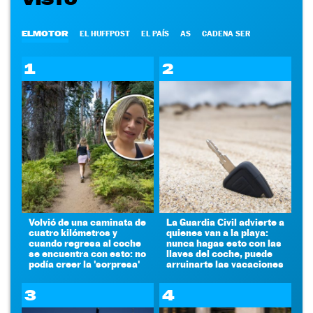
ELMOTOR
EL HUFFPOST
EL PAÍS
AS
CADENA SER
1
2
Volvió de una caminata de
La Guardia Civil advierte a
cuatro kilómetros y
quienes van a la playa:
cuando regresa al coche
nunca hagas esto con las
se encuentra con esto: no
llaves del coche, puede
podía creer la 'sorpresa'
arruinarte las vacaciones
3
4