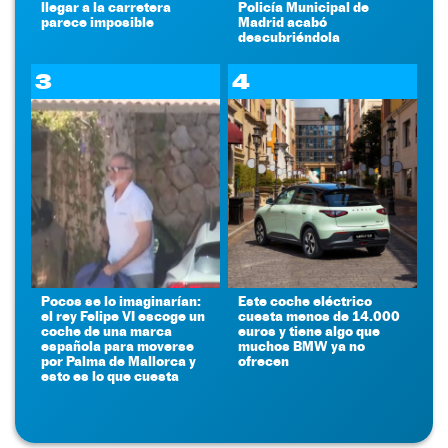
llegar a la carretera
Policía Municipal de
parece imposible
Madrid acabó
descubriéndola
3
4
Pocos se lo imaginarían:
Este coche eléctrico
el rey Felipe VI escoge un
cuesta menos de 14.000
coche de una marca
euros y tiene algo que
española para moverse
muchos BMW ya no
por Palma de Mallorca y
ofrecen
esto es lo que cuesta