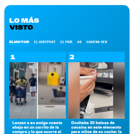
LO MÁS
VISTO
ELMOTOR
EL HUFFPOST
EL PAÍS
AS
CADENA SER
1
2
Lanzan a su amigo cuesta
Ocultaba 30 bolsas de
abajo en un carrito de la
cocaína en este elemento
compra y lo que ocurre al
para niños de su coche: la