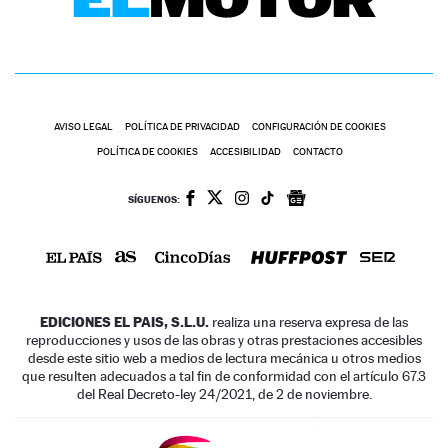
AVISO LEGAL
POLÍTICA DE PRIVACIDAD
CONFIGURACIÓN DE COOKIES
POLÍTICA DE COOKIES
ACCESIBILIDAD
CONTACTO
SÍGUENOS:
EDICIONES EL PAIS, S.L.U.
realiza una reserva expresa de las
reproducciones y usos de las obras y otras prestaciones accesibles
desde este sitio web a medios de lectura mecánica u otros medios
que resulten adecuados a tal fin de conformidad con el artículo 67.3
del Real Decreto-ley 24/2021, de 2 de noviembre.