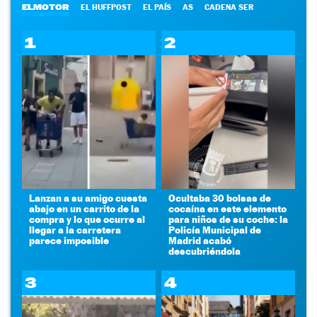
ELMOTOR
EL HUFFPOST
EL PAÍS
AS
CADENA SER
1
2
Lanzan a su amigo cuesta
Ocultaba 30 bolsas de
abajo en un carrito de la
cocaína en este elemento
compra y lo que ocurre al
para niños de su coche: la
llegar a la carretera
Policía Municipal de
parece imposible
Madrid acabó
descubriéndola
3
4