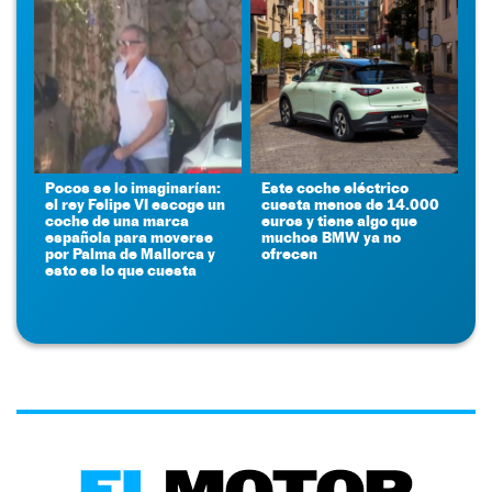
Pocos se lo imaginarían:
Este coche eléctrico
el rey Felipe VI escoge un
cuesta menos de 14.000
coche de una marca
euros y tiene algo que
española para moverse
muchos BMW ya no
por Palma de Mallorca y
ofrecen
esto es lo que cuesta