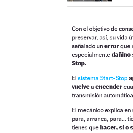
Con el objetivo de cons
preservar, así, su vida út
señalado un
error
que 
especialmente
dañino
Stop.
El
sistema Start-Stop
a
vuelve
a
encender
cu
transmisión automática 
El mecánico explica en 
para, arranca, para… t
tienes que
hacer, sí o s