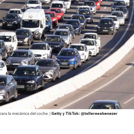
Getty y TikTok: @talleresebenezer
 para la mecánica del coche. |