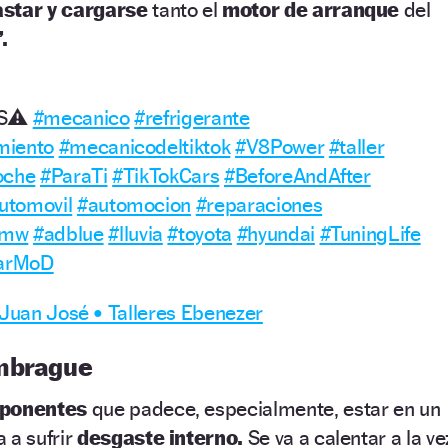
star y cargarse
tanto el
motor de arranque
del
.
OS⚠️
#mecanico
#refrigerante
miento
#mecanicodeltiktok
#V8Power
#taller
oche
#ParaTi
#TikTokCars
#BeforeAndAfter
utomovil
#automocion
#reparaciones
bmw
#adblue
#lluvia
#toyota
#hyundai
#TuningLife
arMoD
 Juan José • Talleres Ebenezer
embrague
ponentes
que padece, especialmente, estar en un
 a sufrir
desgaste interno.
Se va a calentar a la ve