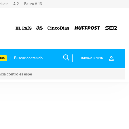
ducir
A-2
Baliza V-16
IOS
INICIAR SESIÓN
ncia controles espe
 y anuncia controles espe