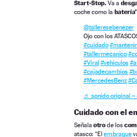
Start-Stop.
Va a
desga
coche como la
batería”
@talleresebenezer
Ojo con los ATASC
#cuidado
#manteni
#tallermecanico
#c
#Viral
#vehiculos
#a
#cajadecambios
#
#MercedesBenz
#C
♬ sonido original –
Cuidado con el 
Señala
otro
de los
com
atasco: “El
embrague
va