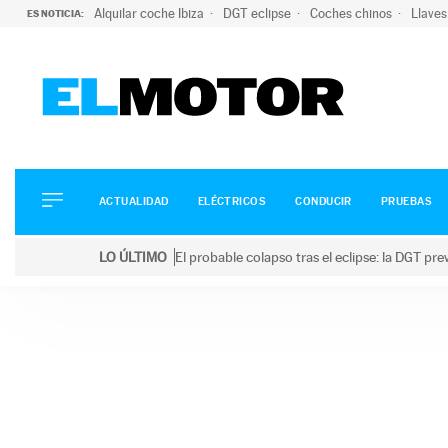
Alquilar coche Ibiza
DGT eclipse
Coches chinos
Llaves
ES NOTICIA:
ACTUALIDAD
ELÉCTRICOS
CONDUCIR
ACTUALIDAD
ELÉCTRICOS
CONDUCIR
PRUEBAS
PRUEBAS
Saltar
VIRALES
LO ÚLTIMO
El probable colapso tras el eclipse: la DGT p
al
PODCAST
LO ÚLTIMO
El probable colapso tras el eclipse: la DGT prevé u
contenido
MOTOS
TECNOLOGÍA
SUPERCOCHES
MOTORTV
PREMIOS
SERVICIOS