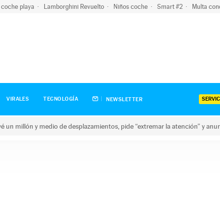
 coche playa
Lamborghini Revuelto
Niños coche
Smart #2
Multa con
SERVIC
VIRALES
TECNOLOGÍA
NEWSLETTER
revé un millón y medio de desplazamientos, pide “extremar la atención” y anu
n millón y medio de desplazamientos, pide “extremar la atención”