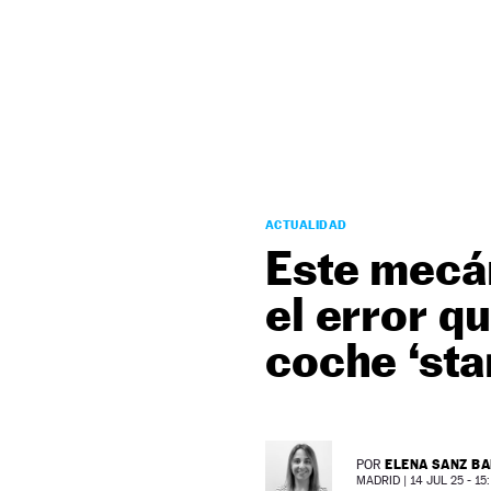
NEWSLETTER
SÍGUENOS
ACTUALIDAD
Este mecán
el error q
coche ‘sta
ELENA SANZ B
POR
MADRID |
14 JUL 25 - 15: