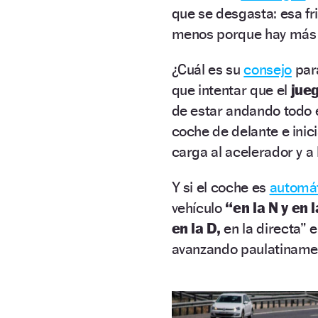
que se desgasta: esa fr
menos porque hay más p
¿Cuál es su
consejo
par
que intentar que el
jue
de estar andando todo e
coche de delante e ini
carga al acelerador y a
Y si el coche es
automá
vehículo
“en la N y en 
en la D,
en la directa” e
avanzando paulatiname