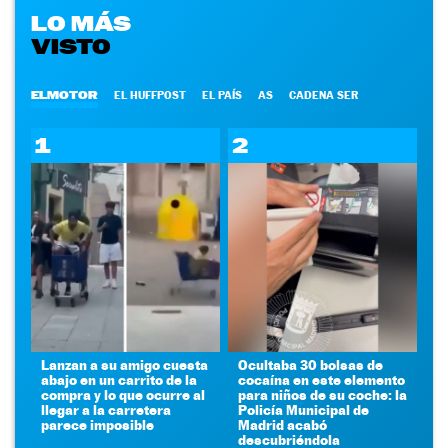
LO MÁS
VISTO
ELMOTOR
EL HUFFPOST
EL PAÍS
AS
CADENA SER
1
2
Lanzan a su amigo cuesta
Ocultaba 30 bolsas de
abajo en un carrito de la
cocaína en este elemento
compra y lo que ocurre al
para niños de su coche: la
llegar a la carretera
Policía Municipal de
parece imposible
Madrid acabó
descubriéndola