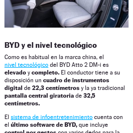
BYD y el nivel tecnológico
Como es habitual en la marca china, el
nivel tecnológico
del BYD Atto 2 DM-i es
elevado
y
completo.
El conductor tiene a su
disposición un
cuadro de instrumentos
digital
de
22,3 centímetros
y la ya tradicional
pantalla central giratoria
de
32,5
centímetros.
El
sistema de infoentretenimiento
cuenta con
el
último software de BYD,
que incluye
control por gestos
con varios dedos para la