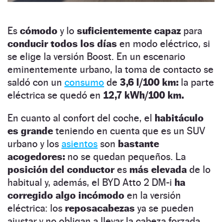
Es
cómodo
y lo
suficientemente capaz
para
conducir todos los días
en modo eléctrico, si
se elige la versión Boost. En un escenario
eminentemente urbano, la toma de contacto se
saldó con un
consumo
de
3,6 l/100 km:
la parte
eléctrica se quedó en
12,7 kWh/100 km.
En cuanto al confort del coche, el
habitáculo
es grande
teniendo en cuenta que es un SUV
urbano y los
asientos
son
bastante
acogedores:
no se quedan pequeños. La
posición del conductor
es
más elevada
de lo
habitual y, además, el BYD Atto 2 DM-i
ha
corregido algo incómodo
en la versión
eléctrica: los
reposacabezas
ya se pueden
ajustar y no obligan a llevar la cabeza forzada