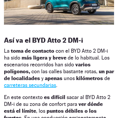
Así va el BYD Atto 2 DM-i
La
toma de contacto
con el BYD Atto 2 DM-i
ha sido
más ligera y breve
de lo habitual. Los
escenarios recorridos han sido
varios
polígonos,
con las calles bastante rotas,
un par
de localidades
y
apenas
unos
kilómetros
de
carreteras secundarias
.
En este contexto
es difícil
sacar al BYD Atto 2
DM-i de su zona de confort para
ver dónde
está el límite
, los
puntos débiles o los
fuertes.
En una conducción eminentemente