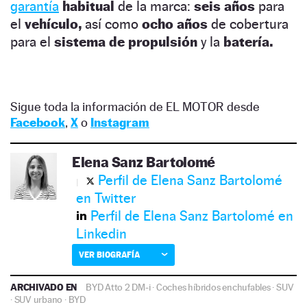
garantía
habitual
de la marca:
seis años
para
el
vehículo,
así como
ocho años
de cobertura
para el
sistema de propulsión
y la
batería.
Sigue toda la información de EL MOTOR desde
Facebook
,
X
o
Instagram
Elena Sanz Bartolomé
Perfil de Elena Sanz Bartolomé
en Twitter
Perfil de Elena Sanz Bartolomé en
Linkedin
VER BIOGRAFÍA
ARCHIVADO EN
BYD Atto 2 DM-i
·
Coches híbridos enchufables
·
SUV
·
SUV urbano
·
BYD