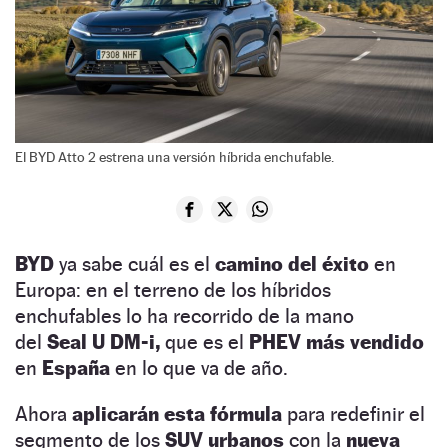
El BYD Atto 2 estrena una versión híbrida enchufable.
BYD
ya sabe cuál es el
camino del éxito
en
Europa: en el terreno de los híbridos
enchufables lo ha recorrido de la mano
del
Seal U DM-i,
que es el
PHEV más vendido
en
España
en lo que va de año.
Ahora
aplicarán esta fórmula
para redefinir el
segmento de los
SUV urbanos
con la
nueva