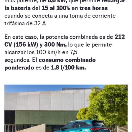
más potente, de
6,6 kW,
que permite
recargar
la batería
del
15 al 100%
en
tres horas
cuando se conecta a una toma de corriente
trifásica de 32 A.
En este caso, la potencia combinada es de
212
CV (156 kW) y 300 Nm,
lo que le permite
alcanzar los 100 km/h en 7,5
segundos. E
l consumo combinado
ponderado
es de
1,8 l/100 km.