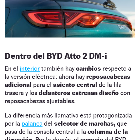
Dentro del BYD Atto 2 DM-i
En el
interior
también hay
cambios
respecto a
la versión eléctrica: ahora hay
reposacabezas
adicional
para el
asiento central
de la fila
trasera y los
delanteros
estrenan diseño
con
reposacabezas ajustables.
La diferencia más llamativa está protagonizada
por la
palanca
del
selector de marchas,
que
pasa de la consola central a la
columna de la
dirección.
Por lo demás, el
espacio
del BYD