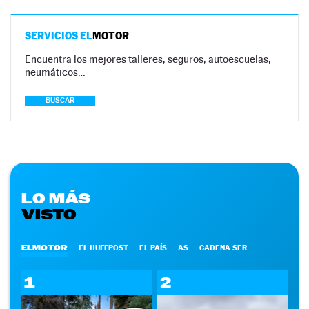
SERVICIOS EL
MOTOR
Encuentra los mejores talleres, seguros, autoescuelas,
neumáticos…
BUSCAR
LO MÁS
VISTO
ELMOTOR
EL HUFFPOST
EL PAÍS
AS
CADENA SER
1
2