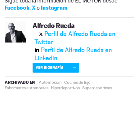
Sigue toda la información de EL MOTOR desde
Facebook
,
X
o
Instagram
Alfredo Rueda
Perfil de Alfredo Rueda en
Twitter
Perfil de Alfredo Rueda en
Linkedin
VER BIOGRAFÍA
ARCHIVADO EN
Automoción
·
Coches de lujo
·
Fabricantes automóviles
·
Hiperdeportivos
·
Superdeportivas