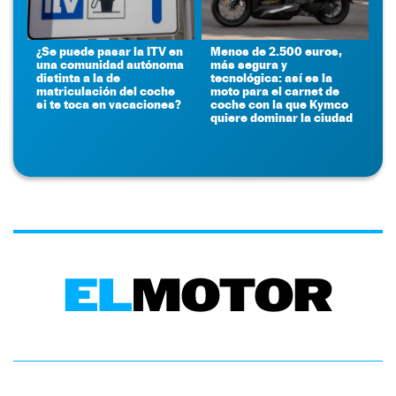
¿Se puede pasar la ITV en
Menos de 2.500 euros,
una comunidad autónoma
más segura y
distinta a la de
tecnológica: así es la
matriculación del coche
moto para el carnet de
si te toca en vacaciones?
coche con la que Kymco
quiere dominar la ciudad