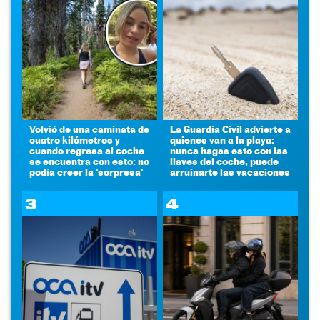
Volvió de una caminata de
La Guardia Civil advierte a
cuatro kilómetros y
quienes van a la playa:
cuando regresa al coche
nunca hagas esto con las
se encuentra con esto: no
llaves del coche, puede
podía creer la 'sorpresa'
arruinarte las vacaciones
3
4