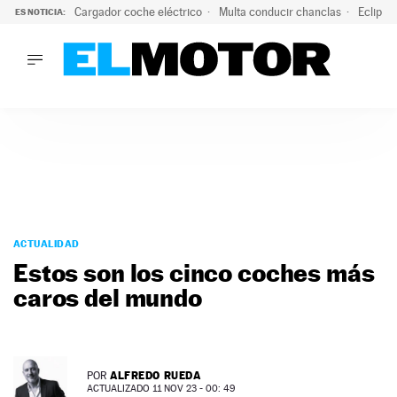
Cargador coche eléctrico
Multa conducir chanclas
Eclipse
ES NOTICIA:
LO ÚLTIMO
El hiperdeportivo que desafía todas las tendencias: V12 a
LO ÚLTIMO
El hiperdeportivo que desafía todas las tendencias: V12 at
ACTUALIDAD
ELÉCTRICOS
CONDUCIR
PRUEBAS
Saltar
VIRALES
al
ACTUALIDAD
PODCAST
contenido
Estos son los cinco coches más
MOTOS
caros del mundo
TECNOLOGÍA
SUPERCOCHES
MOTORTV
PREMIOS
ALFREDO RUEDA
POR
SERVICIOS
ACTUALIZADO 11 NOV 23 - 00: 49