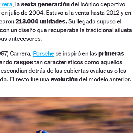
rrera
, la
sexta generación
del icónico deportivo
en julio de 2004. Estuvo a la venta hasta 2012 y en
icaron
213.004 unidades.
Su llegada supuso el
con un diseño que recuperaba la tradicional silueta
sus antecesores.
997) Carrera,
Porsche
se inspiró en las
primeras
rando
rasgos
tan característicos como aquellos
e escondían detrás de las cubiertas ovaladas o los
a. El resto fue una
evolución
del modelo anterior.