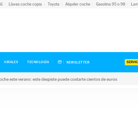
-16
Llaves coche copia
Toyota
Alquiler coche
Gasolina 95 o 98
Lam
SERVIC
VIRALES
TECNOLOGÍA
NEWSLETTER
oche este verano: este despiste puede costarte cientos de euros
este verano: este despiste puede costarte cientos de euros