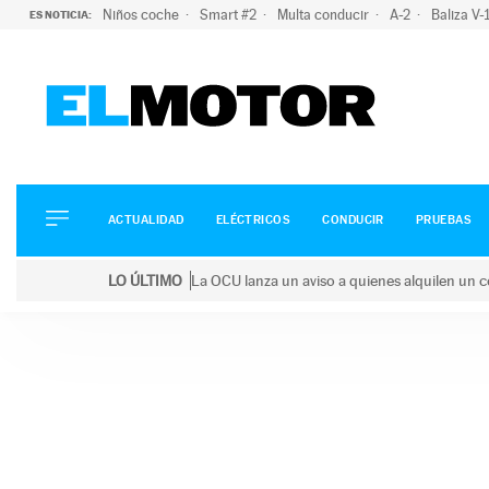
Niños coche
Smart #2
Multa conducir
A-2
Baliza V
ES NOTICIA:
ACTUALIDAD
ELÉCTRICOS
CONDUCIR
ACTUALIDAD
ELÉCTRICOS
CONDUCIR
PRUEBAS
PRUEBAS
Saltar
VIRALES
LO ÚLTIMO
La OCU lanza un aviso a quienes alquilen un c
al
PODCAST
LO ÚLTIMO
La OCU lanza un aviso a quienes alquilen un coche 
contenido
MOTOS
TECNOLOGÍA
SUPERCOCHES
MOTORTV
PREMIOS
SERVICIOS