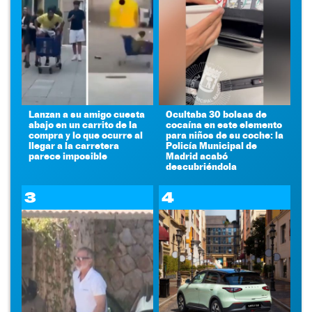
Lanzan a su amigo cuesta
Ocultaba 30 bolsas de
abajo en un carrito de la
cocaína en este elemento
compra y lo que ocurre al
para niños de su coche: la
llegar a la carretera
Policía Municipal de
parece imposible
Madrid acabó
descubriéndola
3
4