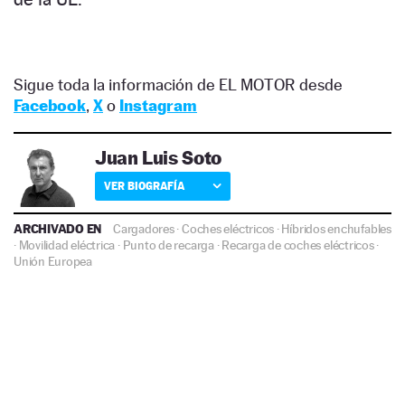
Sigue toda la información de EL MOTOR desde
Facebook
,
X
o
Instagram
Juan Luis Soto
VER BIOGRAFÍA
ARCHIVADO EN
Cargadores
·
Coches eléctricos
·
Híbridos enchufables
·
Movilidad eléctrica
·
Punto de recarga
·
Recarga de coches eléctricos
·
Unión Europea