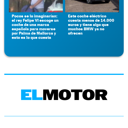
Pocos se lo imaginarían:
Este coche eléctrico
el rey Felipe VI escoge un
cuesta menos de 14.000
coche de una marca
euros y tiene algo que
española para moverse
muchos BMW ya no
por Palma de Mallorca y
ofrecen
esto es lo que cuesta