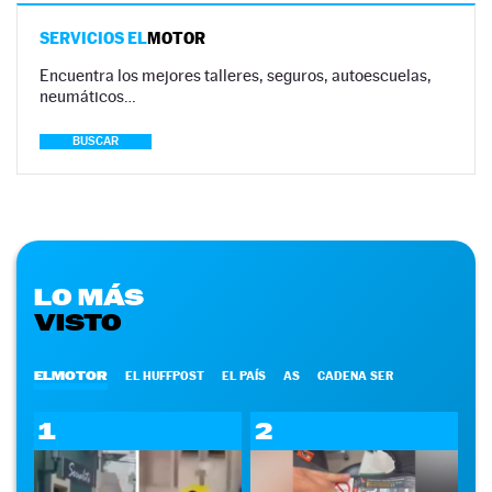
SERVICIOS EL
MOTOR
Encuentra los mejores talleres, seguros, autoescuelas,
neumáticos…
BUSCAR
LO MÁS
VISTO
ELMOTOR
EL HUFFPOST
EL PAÍS
AS
CADENA SER
1
2