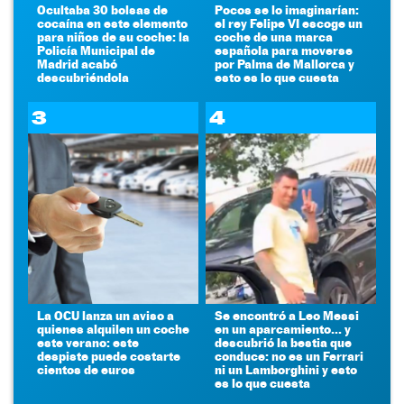
Ocultaba 30 bolsas de
Pocos se lo imaginarían:
cocaína en este elemento
el rey Felipe VI escoge un
para niños de su coche: la
coche de una marca
Policía Municipal de
española para moverse
Madrid acabó
por Palma de Mallorca y
descubriéndola
esto es lo que cuesta
3
4
La OCU lanza un aviso a
Se encontró a Leo Messi
quienes alquilen un coche
en un aparcamiento... y
este verano: este
descubrió la bestia que
despiste puede costarte
conduce: no es un Ferrari
cientos de euros
ni un Lamborghini y esto
es lo que cuesta