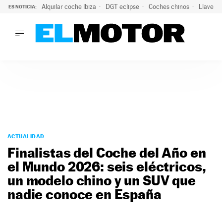
Alquilar coche Ibiza
DGT eclipse
Coches chinos
Llaves 
ES NOTICIA:
LO ÚLTIMO
Hongqi prepara su desembarco en España: SUV eléctricos c
LO ÚLTIMO
Hongqi prepara su desembarco en España: SUV eléctricos c
ACTUALIDAD
ELÉCTRICOS
CONDUCIR
PRUEBAS
Saltar
VIRALES
al
ACTUALIDAD
PODCAST
contenido
Finalistas del Coche del Año en
MOTOS
el Mundo 2026: seis eléctricos,
TECNOLOGÍA
un modelo chino y un SUV que
SUPERCOCHES
MOTORTV
nadie conoce en España
PREMIOS
SERVICIOS