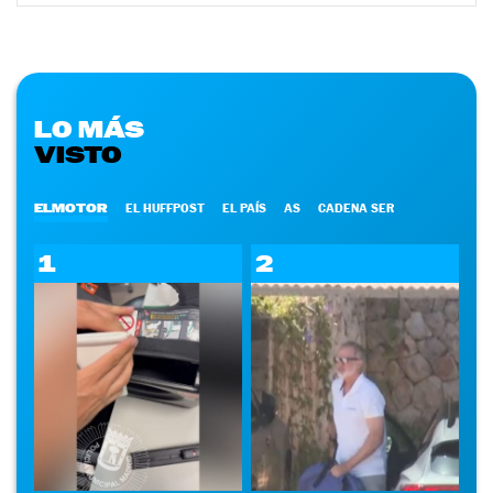
LO MÁS
VISTO
ELMOTOR
EL HUFFPOST
EL PAÍS
AS
CADENA SER
1
2