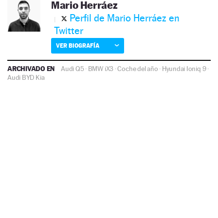
Mario Herráez
Perfil de Mario Herráez en
Twitter
VER BIOGRAFÍA
ARCHIVADO EN
Audi Q5
·
BMW iX3
·
Coche del año
·
Hyundai Ioniq 9
·
Audi
BYD
Kia