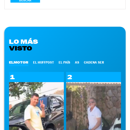
BUSCAR
LO MÁS
VISTO
ELMOTOR
EL HUFFPOST
EL PAÍS
AS
CADENA SER
1
2