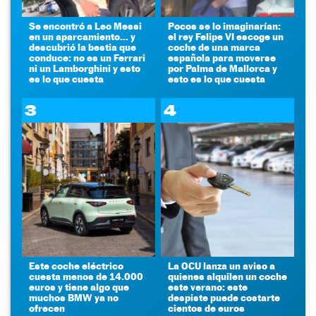
Se encontró a Leo Messi
Pocos se lo imaginarían:
en un aparcamiento... y
el rey Felipe VI escoge un
descubrió la bestia que
coche de una marca
conduce: no es un Ferrari
española para moverse
ni un Lamborghini y esto
por Palma de Mallorca y
es lo que cuesta
esto es lo que cuesta
3
4
Este coche eléctrico
La OCU lanza un aviso a
cuesta menos de 14.000
quienes alquilen un coche
euros y tiene algo que
este verano: este
muchos BMW ya no
despiste puede costarte
ofrecen
cientos de euros