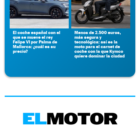
El coche español con el
Menos de 2.500 euros,
que se mueve el rey
más segura y
Felipe VI por Palma de
tecnológica: así es la
Mallorca: ¿cuál es su
moto para el carnet de
precio?
coche con la que Kymco
quiere dominar la ciudad