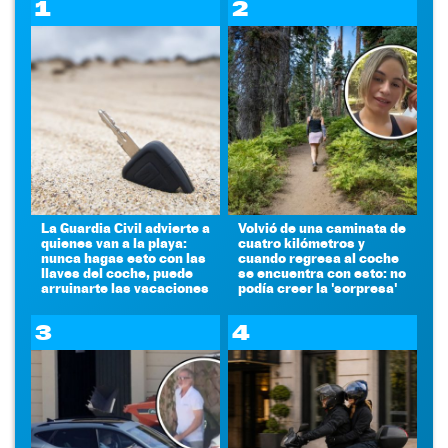
1
2
La Guardia Civil advierte a
Volvió de una caminata de
quienes van a la playa:
cuatro kilómetros y
nunca hagas esto con las
cuando regresa al coche
llaves del coche, puede
se encuentra con esto: no
arruinarte las vacaciones
podía creer la 'sorpresa'
3
4