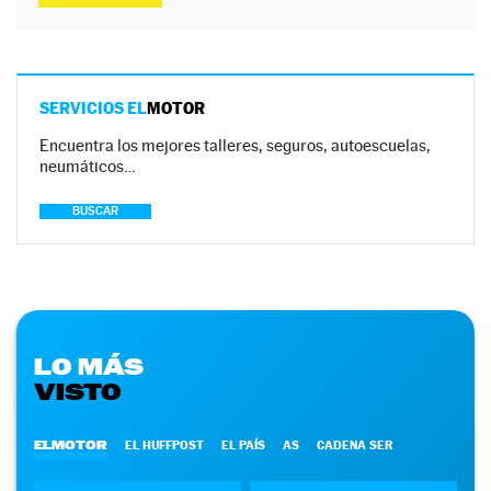
SERVICIOS EL
MOTOR
Encuentra los mejores talleres, seguros, autoescuelas,
neumáticos…
BUSCAR
LO MÁS
VISTO
ELMOTOR
EL HUFFPOST
EL PAÍS
AS
CADENA SER