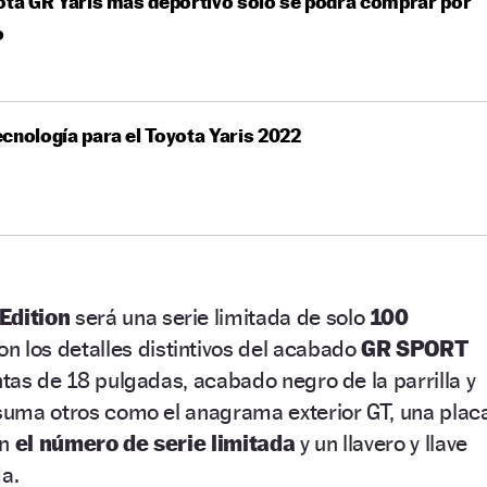
ota GR Yaris más deportivo solo se podrá comprar por
o
cnología para el Toyota Yaris 2022
Edition
será una serie limitada de solo
100
n los detalles distintivos del acabado
GR SPORT
ntas de 18 pulgadas, acabado negro de la parrilla y
 suma otros como el anagrama exterior GT, una plac
on
el número de serie limitada
y un llavero y llave
da.