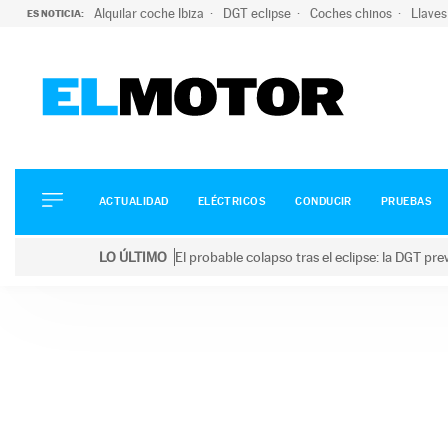
Alquilar coche Ibiza
DGT eclipse
Coches chinos
Llaves
ES NOTICIA:
ACTUALIDAD
ELÉCTRICOS
CONDUCIR
ACTUALIDAD
ELÉCTRICOS
CONDUCIR
PRUEBAS
PRUEBAS
Saltar
VIRALES
LO ÚLTIMO
El probable colapso tras el eclipse: la DGT p
al
PODCAST
LO ÚLTIMO
El probable colapso tras el eclipse: la DGT prevé u
contenido
MOTOS
TECNOLOGÍA
SUPERCOCHES
MOTORTV
PREMIOS
SERVICIOS