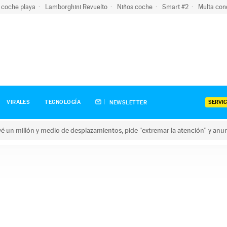
 coche playa
Lamborghini Revuelto
Niños coche
Smart #2
Multa con
SERVIC
VIRALES
TECNOLOGÍA
NEWSLETTER
revé un millón y medio de desplazamientos, pide “extremar la atención” y anu
n millón y medio de desplazamientos, pide “extremar la atención”