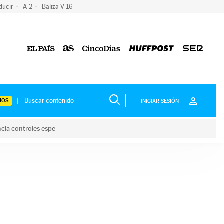
ducir
A-2
Baliza V-16
IOS
INICIAR SESIÓN
ncia controles espe
 y anuncia controles espe