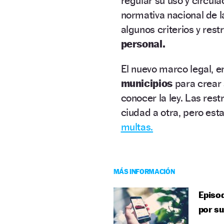
regular su uso y circula
normativa nacional de 
algunos criterios y rest
personal.
El nuevo marco legal, 
municipios
para crear 
conocer la ley. Las res
ciudad a otra, pero est
multas.
MÁS INFORMACIÓN
Episod
por su