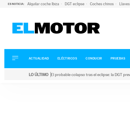
Alquilar coche Ibiza
DGT eclipse
Coches chinos
Llaves
ES NOTICIA:
ACTUALIDAD
ELÉCTRICOS
CONDUCIR
ACTUALIDAD
ELÉCTRICOS
CONDUCIR
PRUEBAS
PRUEBAS
Saltar
VIRALES
LO ÚLTIMO
El probable colapso tras el eclipse: la DGT p
al
PODCAST
LO ÚLTIMO
El probable colapso tras el eclipse: la DGT prevé u
contenido
MOTOS
TECNOLOGÍA
SUPERCOCHES
MOTORTV
PREMIOS
SERVICIOS