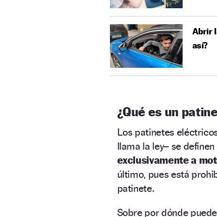
Abrir 
así?
¿Qué es un patine
Los patinetes eléctrico
llama la ley– se define
exclusivamente a mot
último, pues está prohi
patinete.
Sobre por dónde pueden