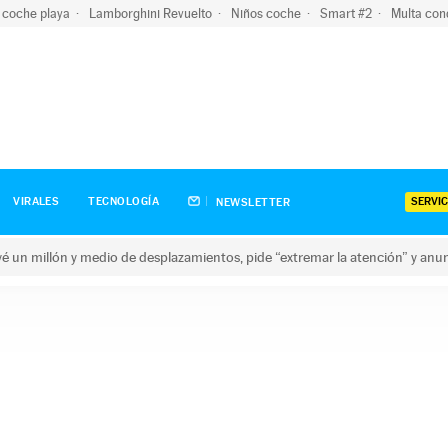
 coche playa
Lamborghini Revuelto
Niños coche
Smart #2
Multa con
SERVIC
VIRALES
TECNOLOGÍA
NEWSLETTER
revé un millón y medio de desplazamientos, pide “extremar la atención” y anu
n millón y medio de desplazamientos, pide “extremar la atención”