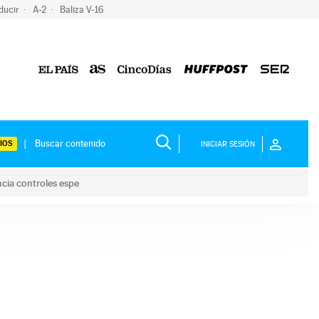
ducir
A-2
Baliza V-16
IOS
INICIAR SESIÓN
ncia controles espe
 y anuncia controles espe