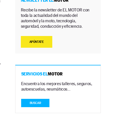
a
NEWSLETTER EL
MOTOR
Recibe la newsletter de EL MOTOR con
toda la actualidad del mundo del
automóvil y la moto, tecnología,
seguridad, conducción y eficiencia.
APÚNTATE
y
SERVICIOS EL
MOTOR
Encuentra los mejores talleres, seguros,
autoescuelas, neumáticos…
BUSCAR