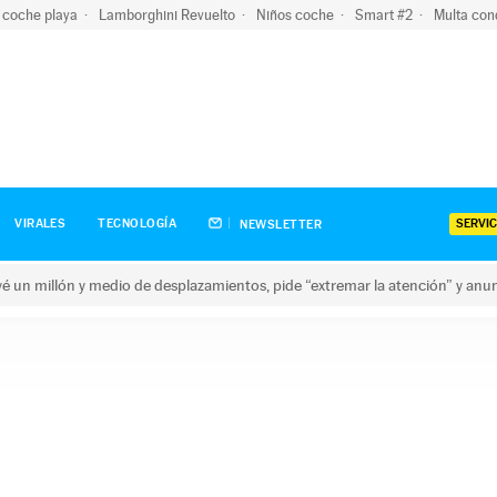
 coche playa
Lamborghini Revuelto
Niños coche
Smart #2
Multa con
SERVIC
VIRALES
TECNOLOGÍA
NEWSLETTER
revé un millón y medio de desplazamientos, pide “extremar la atención” y anu
n millón y medio de desplazamientos, pide “extremar la atención”