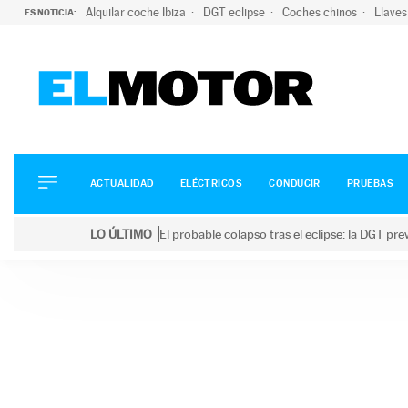
Alquilar coche Ibiza
DGT eclipse
Coches chinos
Llaves
ES NOTICIA:
ACTUALIDAD
ELÉCTRICOS
CONDUCIR
ACTUALIDAD
ELÉCTRICOS
CONDUCIR
PRUEBAS
PRUEBAS
Saltar
VIRALES
LO ÚLTIMO
El probable colapso tras el eclipse: la DGT p
al
PODCAST
LO ÚLTIMO
El probable colapso tras el eclipse: la DGT prevé u
contenido
MOTOS
TECNOLOGÍA
SUPERCOCHES
MOTORTV
PREMIOS
SERVICIOS