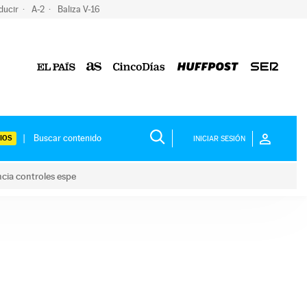
ducir
A-2
Baliza V-16
IOS
INICIAR SESIÓN
ncia controles espe
 y anuncia controles espe