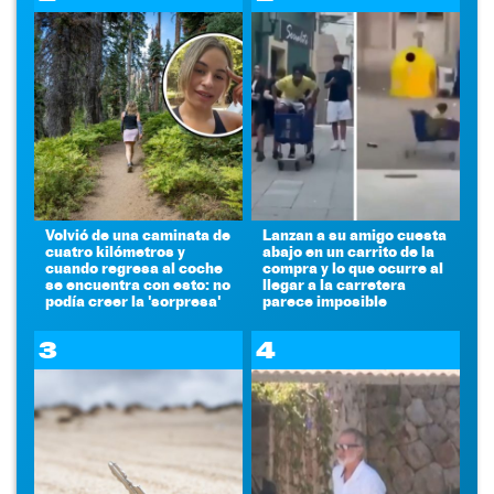
Volvió de una caminata de
Lanzan a su amigo cuesta
cuatro kilómetros y
abajo en un carrito de la
cuando regresa al coche
compra y lo que ocurre al
se encuentra con esto: no
llegar a la carretera
podía creer la 'sorpresa'
parece imposible
3
4