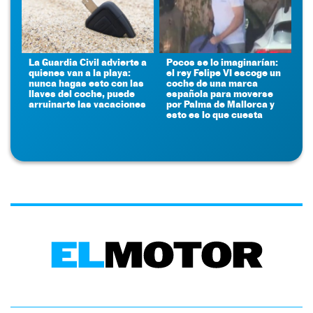
La Guardia Civil advierte a
Pocos se lo imaginarían:
quienes van a la playa:
el rey Felipe VI escoge un
nunca hagas esto con las
coche de una marca
llaves del coche, puede
española para moverse
arruinarte las vacaciones
por Palma de Mallorca y
esto es lo que cuesta