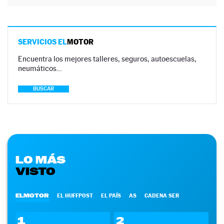
SERVICIOS EL
MOTOR
Encuentra los mejores talleres, seguros, autoescuelas,
neumáticos…
BUSCAR
LO MÁS
VISTO
ELMOTOR
EL HUFFPOST
EL PAÍS
AS
CADENA SER
1
2