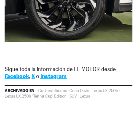
Sigue toda la información de EL MOTOR desde
Facebook
,
X
o
Instagram
ARCHIVADO EN
Coches híbridos
·
Copa Davis
·
Lexus UX 250h
·
Lexus UX 250h ‘Tennis Cup’ Edition
·
SUV
·
Lexus