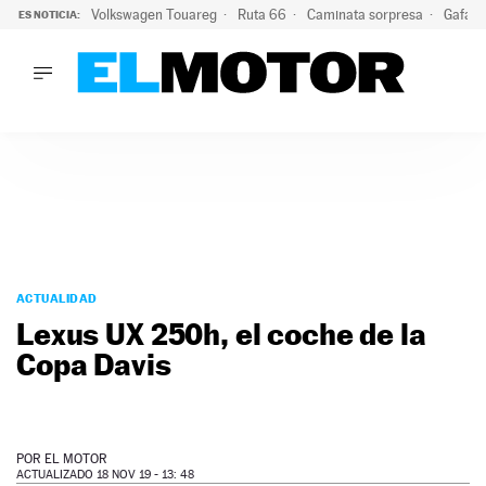
Volkswagen Touareg
Ruta 66
Caminata sorpresa
Gafas 
ES NOTICIA:
LO ÚLTIMO
Ni se te ocurra usar las gafas del eclipse al volante: el moti
LO ÚLTIMO
Ni se te ocurra usar las gafas del eclipse al volante: el motiv
ACTUALIDAD
ELÉCTRICOS
CONDUCIR
PRUEBAS
Saltar
VIRALES
al
ACTUALIDAD
PODCAST
contenido
Lexus UX 250h, el coche de la
MOTOS
Copa Davis
TECNOLOGÍA
SUPERCOCHES
MOTORTV
PREMIOS
POR
EL MOTOR
SERVICIOS
ACTUALIZADO 18 NOV 19 - 13: 48