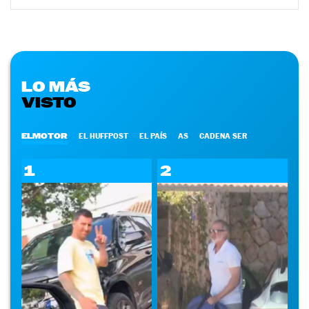
LO MÁS
VISTO
ELMOTOR
EL HUFFPOST
EL PAÍS
AS
CADENA SER
1
2