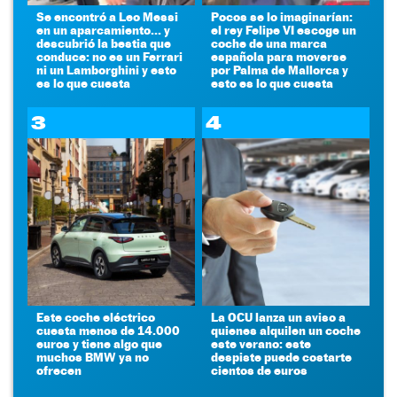
Se encontró a Leo Messi
Pocos se lo imaginarían:
en un aparcamiento... y
el rey Felipe VI escoge un
descubrió la bestia que
coche de una marca
conduce: no es un Ferrari
española para moverse
ni un Lamborghini y esto
por Palma de Mallorca y
es lo que cuesta
esto es lo que cuesta
3
4
Este coche eléctrico
La OCU lanza un aviso a
cuesta menos de 14.000
quienes alquilen un coche
euros y tiene algo que
este verano: este
muchos BMW ya no
despiste puede costarte
ofrecen
cientos de euros