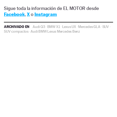
Sigue toda la información de EL MOTOR desde
Facebook
,
X
o
Instagram
ARCHIVADO EN
Audi Q3
·
BMW X1
·
Lexus UX
·
Mercedes GLA
·
SUV
·
SUV compactos
·
Audi
BMW
Lexus
Mercedes Benz