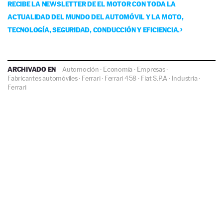
RECIBE LA NEWSLETTER DE EL MOTOR CON TODA LA
ACTUALIDAD DEL MUNDO DEL AUTOMÓVIL Y LA MOTO,
TECNOLOGÍA, SEGURIDAD, CONDUCCIÓN Y EFICIENCIA.
ARCHIVADO EN
Automoción
·
Economía
·
Empresas
·
Fabricantes automóviles
·
Ferrari
·
Ferrari 458
·
Fiat S.P.A
·
Industria
·
Ferrari