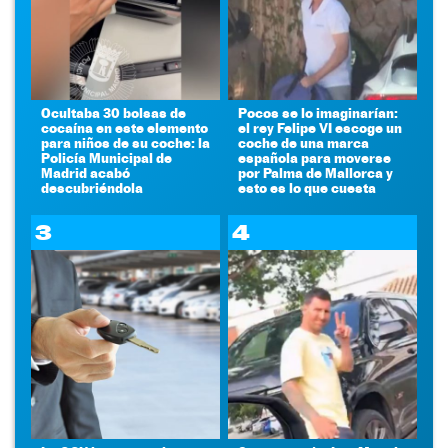
Ocultaba 30 bolsas de
Pocos se lo imaginarían:
cocaína en este elemento
el rey Felipe VI escoge un
para niños de su coche: la
coche de una marca
Policía Municipal de
española para moverse
Madrid acabó
por Palma de Mallorca y
descubriéndola
esto es lo que cuesta
3
4