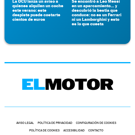
La OCU lanza un aviso a
Se encontró a Leo Messi
quienes alquilen un coche
en un aparcamiento... y
este verano: este
descubrió la bestia que
despiste puede costarte
conduce: no es un Ferrari
cientos de euros
ni un Lamborghini y esto
es lo que cuesta
AVISO LEGAL
POLÍTICA DE PRIVACIDAD
CONFIGURACIÓN DE COOKIES
POLÍTICA DE COOKIES
ACCESIBILIDAD
CONTACTO