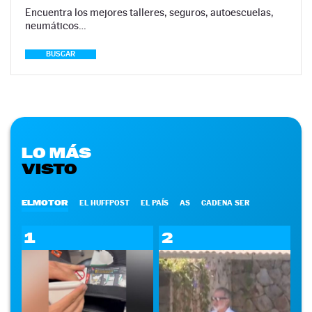
Encuentra los mejores talleres, seguros, autoescuelas,
neumáticos…
BUSCAR
LO MÁS
VISTO
ELMOTOR
EL HUFFPOST
EL PAÍS
AS
CADENA SER
1
2