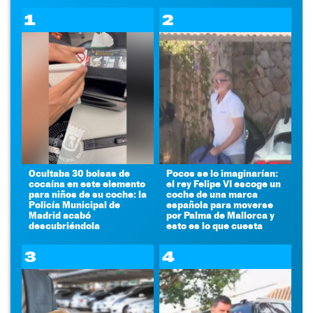
1
2
Ocultaba 30 bolsas de
Pocos se lo imaginarían:
cocaína en este elemento
el rey Felipe VI escoge un
para niños de su coche: la
coche de una marca
Policía Municipal de
española para moverse
Madrid acabó
por Palma de Mallorca y
descubriéndola
esto es lo que cuesta
3
4