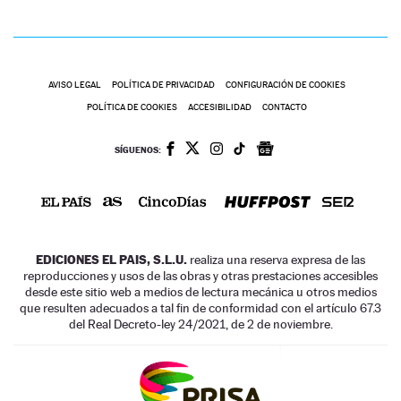
AVISO LEGAL
POLÍTICA DE PRIVACIDAD
CONFIGURACIÓN DE COOKIES
POLÍTICA DE COOKIES
ACCESIBILIDAD
CONTACTO
SÍGUENOS:
EDICIONES EL PAIS, S.L.U.
realiza una reserva expresa de las
reproducciones y usos de las obras y otras prestaciones accesibles
desde este sitio web a medios de lectura mecánica u otros medios
que resulten adecuados a tal fin de conformidad con el artículo 67.3
del Real Decreto-ley 24/2021, de 2 de noviembre.