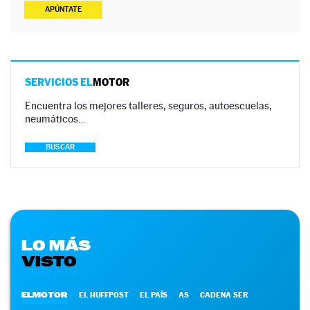
APÚNTATE
SERVICIOS EL
MOTOR
Encuentra los mejores talleres, seguros, autoescuelas,
neumáticos…
BUSCAR
LO MÁS
VISTO
ELMOTOR
EL HUFFPOST
EL PAÍS
AS
CADENA SER