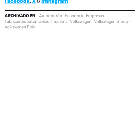
Facebook
,
X
o
Instagram
ARCHIVADO EN
Automoción
·
Economía
·
Empresas
·
Fabricantes automóviles
·
Industria
·
Volkswagen
·
Volkswagen Group
·
Volkswagen Polo