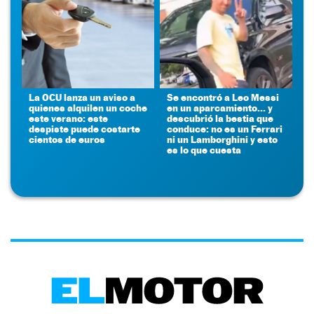
La OCU lanza un aviso a
Se encontró a Leo Messi
quienes alquilen un coche
en un aparcamiento... y
este verano: este
descubrió la bestia que
despiste puede costarte
conduce: no es un Ferrari
cientos de euros
ni un Lamborghini y esto
es lo que cuesta