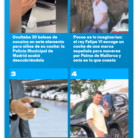
Ocultaba 30 bolsas de
Pocos se lo imaginarían:
cocaína en este elemento
el rey Felipe VI escoge un
para niños de su coche: la
coche de una marca
Policía Municipal de
española para moverse
Madrid acabó
por Palma de Mallorca y
descubriéndola
esto es lo que cuesta
3
4