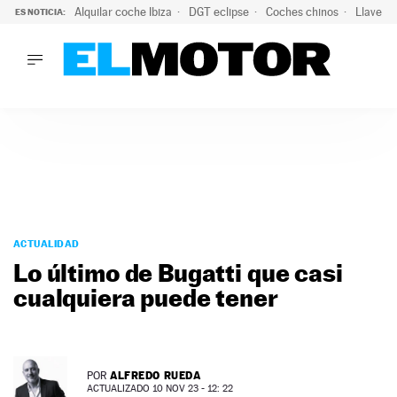
Alquilar coche Ibiza
DGT eclipse
Coches chinos
Llaves 
ES NOTICIA:
LO ÚLTIMO
Hongqi prepara su desembarco en España: SUV eléctricos c
LO ÚLTIMO
Hongqi prepara su desembarco en España: SUV eléctricos c
ACTUALIDAD
ELÉCTRICOS
CONDUCIR
PRUEBAS
Saltar
VIRALES
al
ACTUALIDAD
PODCAST
contenido
Lo último de Bugatti que casi
MOTOS
cualquiera puede tener
TECNOLOGÍA
SUPERCOCHES
MOTORTV
PREMIOS
ALFREDO RUEDA
POR
SERVICIOS
ACTUALIZADO 10 NOV 23 - 12: 22