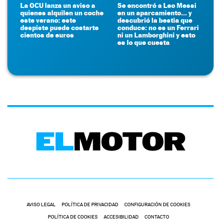
La OCU lanza un aviso a
Se encontró a Leo Messi
quienes alquilen un coche
en un aparcamiento... y
este verano: este
descubrió la bestia que
despiste puede costarte
conduce: no es un Ferrari
cientos de euros
ni un Lamborghini y esto
es lo que cuesta
AVISO LEGAL
POLÍTICA DE PRIVACIDAD
CONFIGURACIÓN DE COOKIES
POLÍTICA DE COOKIES
ACCESIBILIDAD
CONTACTO