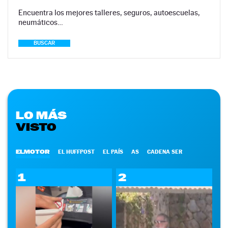
Encuentra los mejores talleres, seguros, autoescuelas,
neumáticos…
BUSCAR
LO MÁS
VISTO
ELMOTOR
EL HUFFPOST
EL PAÍS
AS
CADENA SER
1
2