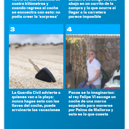
cuatro kilómetros y
abajo en un carrito de la
cuando regresa al coche
compra y lo que ocurre al
se encuentra con esto: no
llegar a la carretera
podía creer la 'sorpresa'
parece imposible
3
4
La Guardia Civil advierte a
Pocos se lo imaginarían:
quienes van a la playa:
el rey Felipe VI escoge un
nunca hagas esto con las
coche de una marca
llaves del coche, puede
española para moverse
arruinarte las vacaciones
por Palma de Mallorca y
esto es lo que cuesta