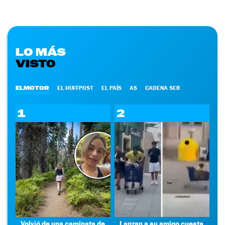
LO MÁS
VISTO
ELMOTOR
EL HUFFPOST
EL PAÍS
AS
CADENA SER
1
2
Volvió de una caminata de
Lanzan a su amigo cuesta