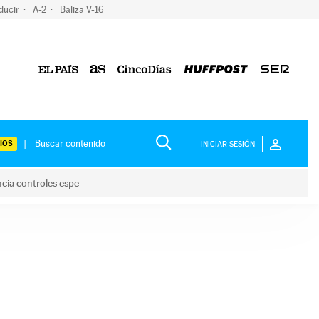
ducir
A-2
Baliza V-16
IOS
INICIAR SESIÓN
ncia controles espe
 y anuncia controles espe