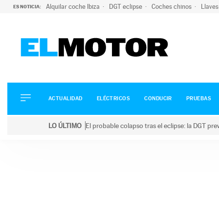
Alquilar coche Ibiza
DGT eclipse
Coches chinos
Llaves
ES NOTICIA:
ACTUALIDAD
ELÉCTRICOS
CONDUCIR
ACTUALIDAD
ELÉCTRICOS
CONDUCIR
PRUEBAS
PRUEBAS
Saltar
VIRALES
LO ÚLTIMO
El probable colapso tras el eclipse: la DGT p
al
PODCAST
LO ÚLTIMO
El probable colapso tras el eclipse: la DGT prevé u
contenido
MOTOS
TECNOLOGÍA
SUPERCOCHES
MOTORTV
PREMIOS
SERVICIOS