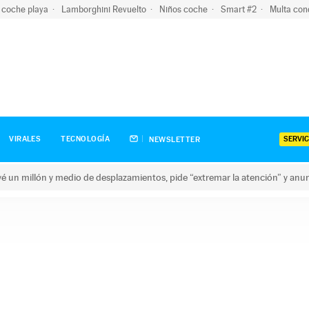
 coche playa
Lamborghini Revuelto
Niños coche
Smart #2
Multa con
SERVIC
VIRALES
TECNOLOGÍA
NEWSLETTER
revé un millón y medio de desplazamientos, pide “extremar la atención” y anu
n millón y medio de desplazamientos, pide “extremar la atención”