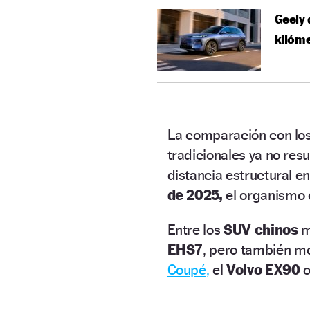
Geely 
kilóme
La comparación con lo
tradicionales ya no re
distancia estructural 
de 2025,
el organismo 
Entre los
SUV chinos
m
EHS7
, pero también mo
Coupé,
el
Volvo EX90
o