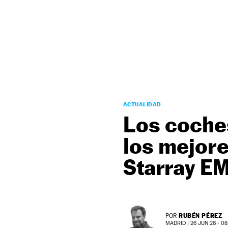
NEWSLETTER
SÍGUENOS
ACTUALIDAD
Los coches
los mejore
Starray EM
RUBÉN PÉREZ
POR
MADRID |
26 JUN 26 - 08