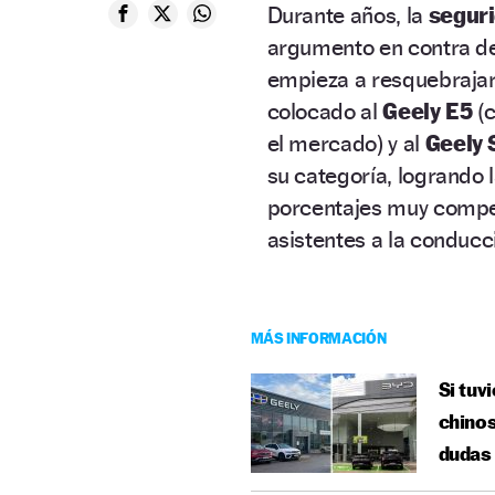
Durante años, la
seguri
argumento en contra de
empieza a resquebrajar
colocado al
Geely E5
(c
el mercado) y al
Geely 
su categoría, logrando 
porcentajes muy competi
asistentes a la conducc
MÁS INFORMACIÓN
Si tuv
chinos
dudas