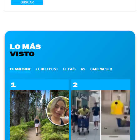
BUSCAR
LO MÁS
VISTO
ELMOTOR
EL HUFFPOST
EL PAÍS
AS
CADENA SER
1
2