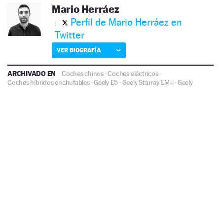
Mario Herráez
Perfil de Mario Herráez en
Twitter
VER BIOGRAFÍA
ARCHIVADO EN
Coches chinos
·
Coches eléctricos
·
Coches híbridos enchufables
·
Geely E5
·
Geely Starray EM-i
·
Geely