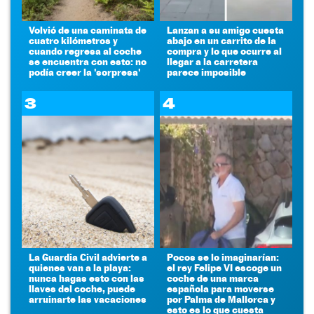
Volvió de una caminata de
Lanzan a su amigo cuesta
cuatro kilómetros y
abajo en un carrito de la
cuando regresa al coche
compra y lo que ocurre al
se encuentra con esto: no
llegar a la carretera
podía creer la 'sorpresa'
parece imposible
3
4
La Guardia Civil advierte a
Pocos se lo imaginarían:
quienes van a la playa:
el rey Felipe VI escoge un
nunca hagas esto con las
coche de una marca
llaves del coche, puede
española para moverse
arruinarte las vacaciones
por Palma de Mallorca y
esto es lo que cuesta