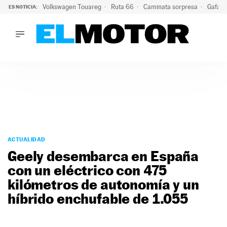
Volkswagen Touareg
Ruta 66
Caminata sorpresa
Gafas 
ES NOTICIA:
LO ÚLTIMO
Ni se te ocurra usar las gafas del eclipse al volante: el moti
LO ÚLTIMO
Ni se te ocurra usar las gafas del eclipse al volante: el motiv
ACTUALIDAD
ELÉCTRICOS
CONDUCIR
PRUEBAS
Saltar
VIRALES
al
ACTUALIDAD
PODCAST
contenido
Geely desembarca en España
MOTOS
con un eléctrico con 475
TECNOLOGÍA
kilómetros de autonomía y un
SUPERCOCHES
MOTORTV
híbrido enchufable de 1.055
PREMIOS
SERVICIOS