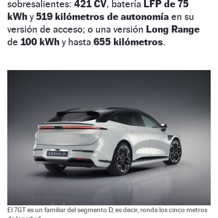
sobresalientes:
421 CV
, batería
LFP de 75
kWh
y
519 kilómetros de autonomía
en su
versión de acceso; o una versión
Long Range
de
100 kWh
y hasta
655
kilómetros
.
El 7GT es un familiar del segmento D, es decir, ronda los cinco metros