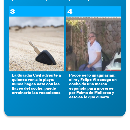
3
4
La Guardia Civil advierte a
Pocos se lo imaginarían:
quienes van a la playa:
el rey Felipe VI escoge un
nunca hagas esto con las
coche de una marca
llaves del coche, puede
española para moverse
arruinarte las vacaciones
por Palma de Mallorca y
esto es lo que cuesta