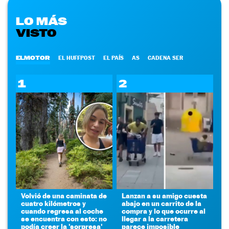
LO MÁS
VISTO
ELMOTOR
EL HUFFPOST
EL PAÍS
AS
CADENA SER
1
2
Volvió de una caminata de
Lanzan a su amigo cuesta
cuatro kilómetros y
abajo en un carrito de la
cuando regresa al coche
compra y lo que ocurre al
se encuentra con esto: no
llegar a la carretera
podía creer la 'sorpresa'
parece imposible