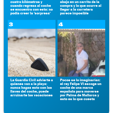
cuatro kilómetros y
abajo en un carrito de la
cuando regresa al coche
compra y lo que ocurre al
se encuentra con esto: no
llegar a la carretera
podía creer la 'sorpresa'
parece imposible
3
4
La Guardia Civil advierte a
Pocos se lo imaginarían:
quienes van a la playa:
el rey Felipe VI escoge un
nunca hagas esto con las
coche de una marca
llaves del coche, puede
española para moverse
arruinarte las vacaciones
por Palma de Mallorca y
esto es lo que cuesta