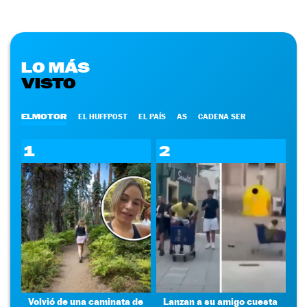
LO MÁS
VISTO
ELMOTOR
EL HUFFPOST
EL PAÍS
AS
CADENA SER
1
2
Volvió de una caminata de
Lanzan a su amigo cuesta