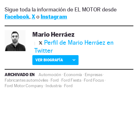
Sigue toda la información de EL MOTOR desde
Facebook
,
X
o
Instagram
Mario Herráez
Perfil de Mario Herráez en
Twitter
VER BIOGRAFÍA
ARCHIVADO EN
Automoción
·
Economía
·
Empresas
·
Fabricantes automóviles
·
Ford
·
Ford Fiesta
·
Ford Focus
·
Ford Motor Company
·
Industria
·
Ford