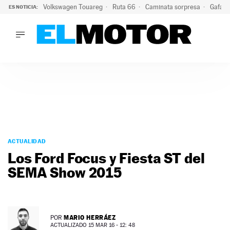
Volkswagen Touareg
Ruta 66
Caminata sorpresa
Gafas 
ES NOTICIA:
LO ÚLTIMO
Ni se te ocurra usar las gafas del eclipse al volante: el moti
LO ÚLTIMO
Ni se te ocurra usar las gafas del eclipse al volante: el motiv
ACTUALIDAD
ELÉCTRICOS
CONDUCIR
PRUEBAS
Saltar
VIRALES
al
ACTUALIDAD
PODCAST
contenido
Los Ford Focus y Fiesta ST del
MOTOS
SEMA Show 2015
TECNOLOGÍA
SUPERCOCHES
MOTORTV
PREMIOS
MARIO HERRÁEZ
POR
SERVICIOS
ACTUALIZADO 15 MAR 16 - 12: 48