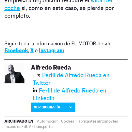
empresa u organismo restaure el
valor del
coche
si, como en este caso, se pierde por
completo.
Sigue toda la información de EL MOTOR desde
Facebook
,
X
o
Instagram
Alfredo Rueda
Perfil de Alfredo Rueda en
Twitter
Perfil de Alfredo Rueda en
Linkedin
VER BIOGRAFÍA
ARCHIVADO EN
Automoción
·
Coches
·
Fabricantes automóviles
·
Incendios
·
SUV
·
Transporte