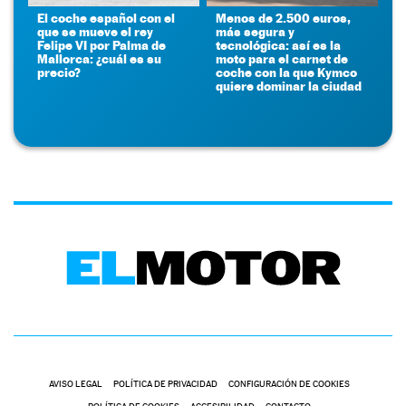
El coche español con el
Menos de 2.500 euros,
que se mueve el rey
más segura y
Felipe VI por Palma de
tecnológica: así es la
Mallorca: ¿cuál es su
moto para el carnet de
precio?
coche con la que Kymco
quiere dominar la ciudad
AVISO LEGAL
POLÍTICA DE PRIVACIDAD
CONFIGURACIÓN DE COOKIES