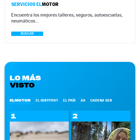
SERVICIOS EL
MOTOR
Encuentra los mejores talleres, seguros, autoescuelas,
neumáticos…
BUSCAR
LO MÁS
VISTO
ELMOTOR
EL HUFFPOST
EL PAÍS
AS
CADENA SER
1
2