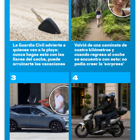
La Guardia Civil advierte a
Volvió de una caminata de
quienes van a la playa:
cuatro kilómetros y
nunca hagas esto con las
cuando regresa al coche
llaves del coche, puede
se encuentra con esto: no
arruinarte las vacaciones
podía creer la 'sorpresa'
3
4