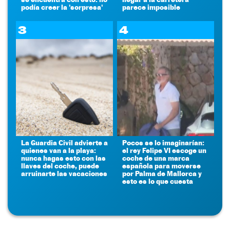
podía creer la 'sorpresa'
parece imposible
3
4
La Guardia Civil advierte a
Pocos se lo imaginarían:
quienes van a la playa:
el rey Felipe VI escoge un
nunca hagas esto con las
coche de una marca
llaves del coche, puede
española para moverse
arruinarte las vacaciones
por Palma de Mallorca y
esto es lo que cuesta