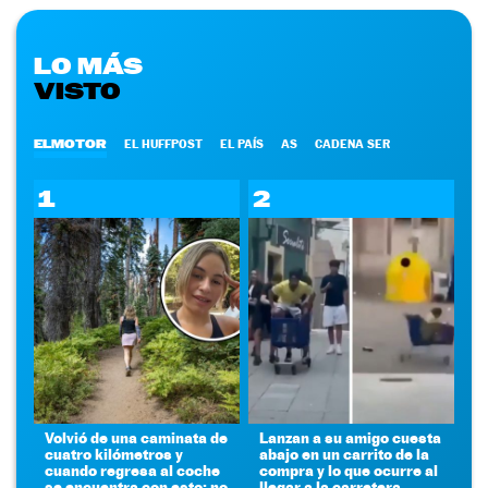
LO MÁS
VISTO
ELMOTOR
EL HUFFPOST
EL PAÍS
AS
CADENA SER
1
2
Volvió de una caminata de
Lanzan a su amigo cuesta
cuatro kilómetros y
abajo en un carrito de la
cuando regresa al coche
compra y lo que ocurre al
se encuentra con esto: no
llegar a la carretera