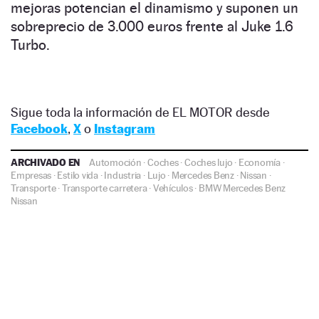
mejoras potencian el dinamismo y suponen un
sobreprecio de 3.000 euros frente al Juke 1.6
Turbo.
Sigue toda la información de EL MOTOR desde
Facebook
,
X
o
Instagram
ARCHIVADO EN
Automoción
·
Coches
·
Coches lujo
·
Economía
·
Empresas
·
Estilo vida
·
Industria
·
Lujo
·
Mercedes Benz
·
Nissan
·
Transporte
·
Transporte carretera
·
Vehículos
·
BMW
Mercedes Benz
Nissan