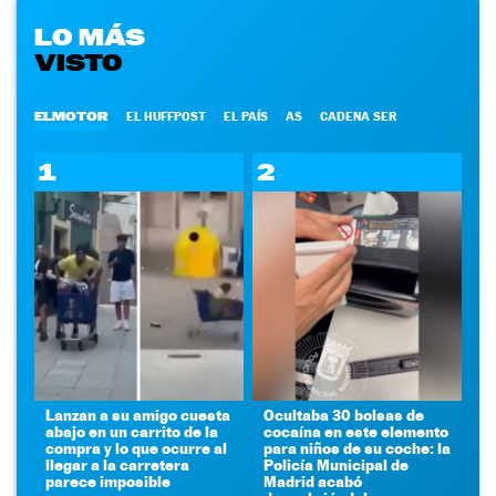
LO MÁS
VISTO
ELMOTOR
EL HUFFPOST
EL PAÍS
AS
CADENA SER
1
2
Lanzan a su amigo cuesta
Ocultaba 30 bolsas de
abajo en un carrito de la
cocaína en este elemento
compra y lo que ocurre al
para niños de su coche: la
llegar a la carretera
Policía Municipal de
parece imposible
Madrid acabó