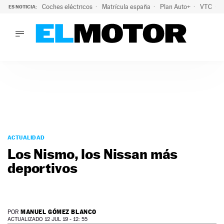
Coches eléctricos
Matrícula españa
Plan Auto+
VTC
ES NOTICIA:
LO ÚLTIMO
La Lista Blanca del Programa Auto+: todos los coches eléct
LO ÚLTIMO
La Lista Blanca del Programa Auto+: todos los coches eléctr
ACTUALIDAD
ELÉCTRICOS
CONDUCIR
PRUEBAS
Saltar
VIRALES
al
ACTUALIDAD
PODCAST
contenido
Los Nismo, los Nissan más
MOTOS
deportivos
TECNOLOGÍA
SUPERCOCHES
MOTORTV
PREMIOS
MANUEL GÓMEZ BLANCO
POR
SERVICIOS
ACTUALIZADO 12 JUL 19 - 12: 55