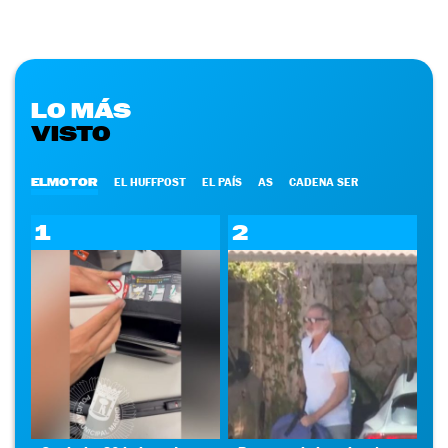
LO MÁS
VISTO
ELMOTOR
EL HUFFPOST
EL PAÍS
AS
CADENA SER
1
2