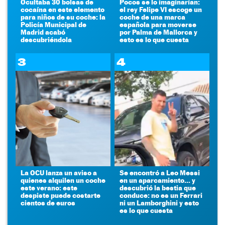
Ocultaba 30 bolsas de
Pocos se lo imaginarían:
cocaína en este elemento
el rey Felipe VI escoge un
para niños de su coche: la
coche de una marca
Policía Municipal de
española para moverse
Madrid acabó
por Palma de Mallorca y
descubriéndola
esto es lo que cuesta
3
4
La OCU lanza un aviso a
Se encontró a Leo Messi
quienes alquilen un coche
en un aparcamiento... y
este verano: este
descubrió la bestia que
despiste puede costarte
conduce: no es un Ferrari
cientos de euros
ni un Lamborghini y esto
es lo que cuesta