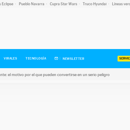
s Eclipse
Pueblo Navarra
Cupra Star Wars
Truco Hyundai
Líneas ver
SERVIC
VIRALES
TECNOLOGÍA
NEWSLETTER
olante: el motivo por el que pueden convertirse en un serio peligro
e: el motivo por el que pueden convertirse en un serio peligro