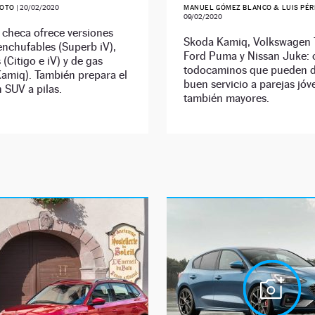
SOTO
|
20/02/2020
MANUEL GÓMEZ BLANCO & LUIS PÉR
09/02/2020
 checa ofrece versiones
Skoda Kamiq, Volkswagen 
enchufables (Superb iV),
Ford Puma y Nissan Juke: 
 (Citigo e iV) y de gas
todocaminos que pueden d
Kamiq). También prepara el
buen servicio a parejas jóv
 SUV a pilas.
también mayores.