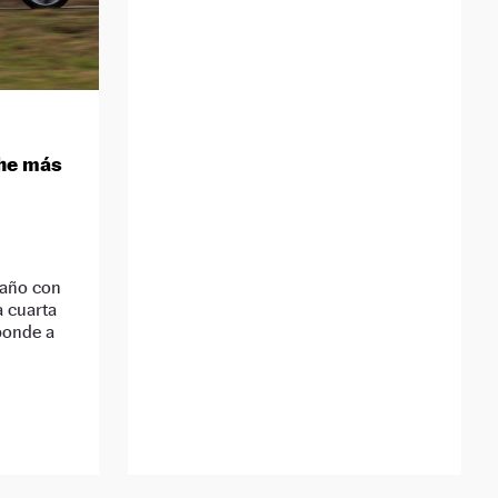
che más
D
 año con
 cuarta
ponde a