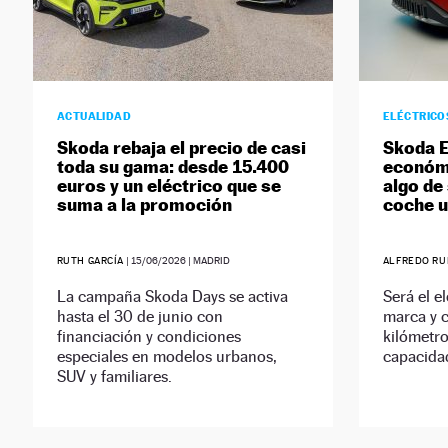
ACTUALIDAD
ELÉCTRICO
Skoda rebaja el precio de casi
Skoda E
toda su gama: desde 15.400
económi
euros y un eléctrico que se
algo de
suma a la promoción
coche 
RUTH GARCÍA
|
15/06/2026
| MADRID
ALFREDO RU
La campaña Skoda Days se activa
Será el e
hasta el 30 de junio con
marca y 
financiación y condiciones
kilómetr
especiales en modelos urbanos,
capacidad
SUV y familiares.