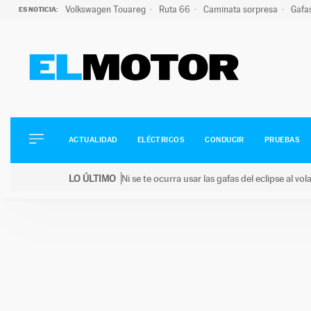
Volkswagen Touareg
Ruta 66
Caminata sorpresa
Gafa
ES NOTICIA:
ACTUALIDAD
ELÉCTRICOS
CONDUCIR
ACTUALIDAD
ELÉCTRICOS
CONDUCIR
PRUEBAS
PRUEBAS
Saltar
VIRALES
LO ÚLTIMO
Ni se te ocurra usar las gafas del eclipse al v
al
PODCAST
LO ÚLTIMO
Ni se te ocurra usar las gafas del eclipse al volant
contenido
MOTOS
TECNOLOGÍA
SUPERCOCHES
MOTORTV
PREMIOS
SERVICIOS