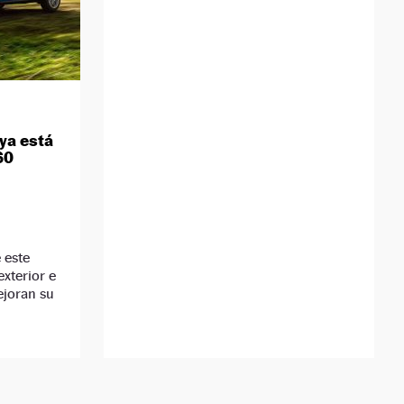
ya está
60
 este
xterior e
ejoran su