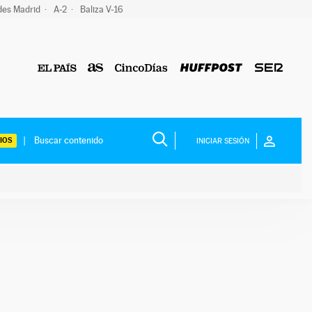
des Madrid
A-2
Baliza V-16
IOS
INICIAR SESIÓN