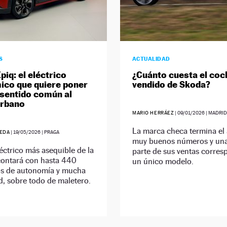
S
ACTUALIDAD
piq: el eléctrico
¿Cuánto cuesta el co
co que quiere poner
vendido de Skoda?
 sentido común al
urbano
MARIO HERRÁEZ
|
09/01/2026
| MADRI
La marca checa termina el
EDA
|
19/05/2026
| PRAGA
muy buenos números y una
léctrico más asequible de la
parte de sus ventas corres
contará con hasta 440
un único modelo.
os de autonomía y mucha
, sobre todo de maletero.