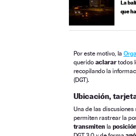
La bal
que ha
Por este motivo, la
Orga
querido
aclarar
todos 
recopilando la informac
(DGT).
Ubicación, tarje
Una de las discusiones 
permiten rastrear la po
transmiten
la
posició
DGT 3.0 y de forma
anó