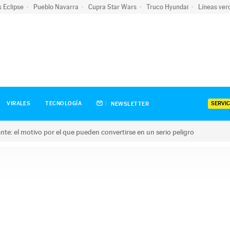
s Eclipse
Pueblo Navarra
Cupra Star Wars
Truco Hyundai
Líneas ver
SERVIC
VIRALES
TECNOLOGÍA
NEWSLETTER
olante: el motivo por el que pueden convertirse en un serio peligro
e: el motivo por el que pueden convertirse en un serio peligro