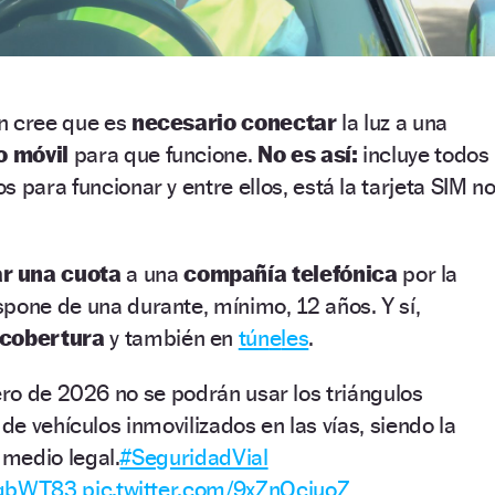
en cree que es
necesario conectar
la luz a una
o móvil
para que funcione.
No es así:
incluye todos
 para funcionar y entre ellos, está la tarjeta SIM n
r una cuota
a una
compañía telefónica
por la
pone de una durante, mínimo, 12 años. Y sí,
 cobertura
y también en
tún
e
les
.
ero de 2026 no se podrán usar los triángulos
 de vehículos inmovilizados en las vías, siendo la
 medio legal.
#SeguridadVial
3xqbWT83
pic.twitter.com/9xZnOcjuoZ