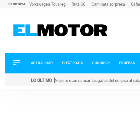
Volkswagen Touareg
Ruta 66
Caminata sorpresa
Gafa
ES NOTICIA:
ACTUALIDAD
ELÉCTRICOS
CONDUCIR
ACTUALIDAD
ELÉCTRICOS
CONDUCIR
PRUEBAS
PRUEBAS
Saltar
VIRALES
LO ÚLTIMO
Ni se te ocurra usar las gafas del eclipse al v
al
PODCAST
LO ÚLTIMO
Ni se te ocurra usar las gafas del eclipse al volant
contenido
MOTOS
TECNOLOGÍA
SUPERCOCHES
MOTORTV
PREMIOS
SERVICIOS