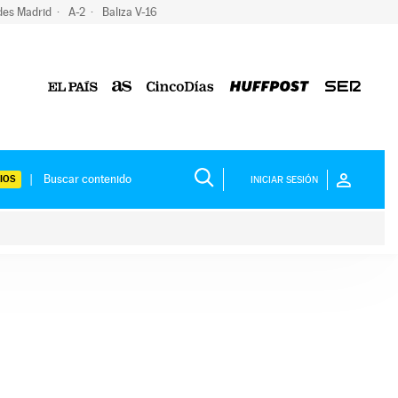
des Madrid
A-2
Baliza V-16
IOS
INICIAR SESIÓN