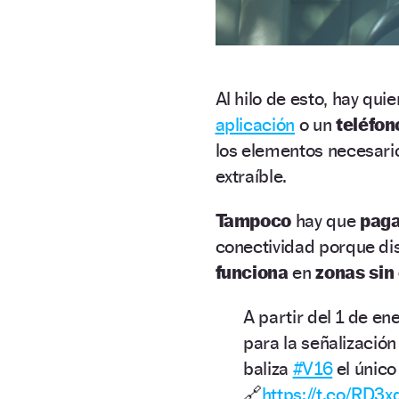
Al hilo de esto, hay qui
aplicación
o un
teléfon
los elementos necesarios
extraíble.
Tampoco
hay que
paga
conectividad porque dis
funciona
en
zonas sin
A partir del 1 de en
para la señalización
baliza
#V16
el único
🔗
https://t.co/RD