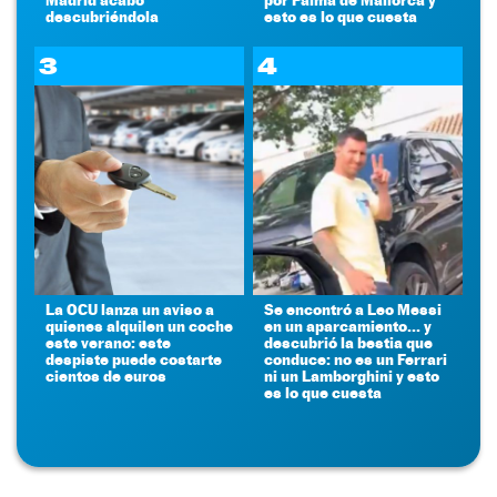
descubriéndola
esto es lo que cuesta
3
4
La OCU lanza un aviso a
Se encontró a Leo Messi
quienes alquilen un coche
en un aparcamiento... y
este verano: este
descubrió la bestia que
despiste puede costarte
conduce: no es un Ferrari
cientos de euros
ni un Lamborghini y esto
es lo que cuesta