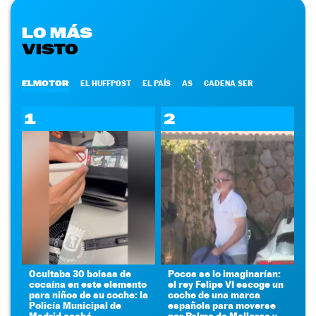
LO MÁS
VISTO
ELMOTOR
EL HUFFPOST
EL PAÍS
AS
CADENA SER
1
2
Ocultaba 30 bolsas de
Pocos se lo imaginarían:
cocaína en este elemento
el rey Felipe VI escoge un
para niños de su coche: la
coche de una marca
Policía Municipal de
española para moverse
Madrid acabó
por Palma de Mallorca y