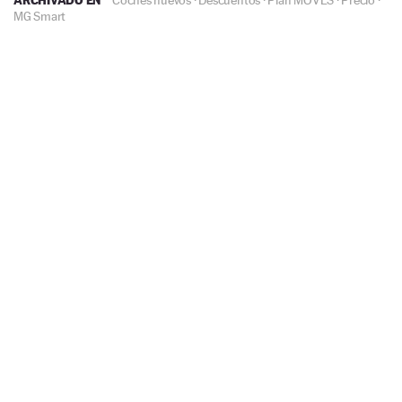
Coches nuevos
·
Descuentos
·
Plan MOVES
·
Precio
·
MG
Smart