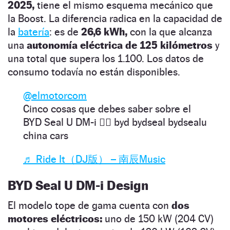
2025,
tiene el mismo esquema mecánico que
la Boost. La diferencia radica en la capacidad de
la
batería
: es de
26,6 kWh,
con la que alcanza
una
autonomía eléctrica de 125 kilómetros
y
una total que supera los 1.100. Los datos de
consumo todavía no están disponibles.
@elmotorcom
Cinco cosas que debes saber sobre el
BYD Seal U DM-i ✍🏼 byd bydseal bydsealu
china cars
♬ Ride It（DJ版） – 南辰Music
BYD Seal U DM-i Design
El modelo tope de gama cuenta con
dos
motores eléctricos:
uno de 150 kW (204 CV)