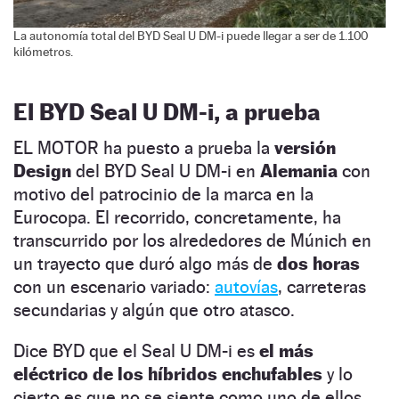
La autonomía total del BYD Seal U DM-i puede llegar a ser de 1.100
kilómetros.
El BYD Seal U DM-i, a prueba
EL MOTOR ha puesto a prueba la
versión
Design
del BYD Seal U DM-i en
Alemania
con
motivo del patrocinio de la marca en la
Eurocopa. El recorrido, concretamente, ha
transcurrido por los alrededores de Múnich en
un trayecto que duró algo más de
dos horas
con un escenario variado:
autovías
, carreteras
secundarias y algún que otro atasco.
Dice BYD que el Seal U DM-i es
el más
eléctrico de los híbridos enchufables
y lo
cierto es que no se siente como uno de ellos.