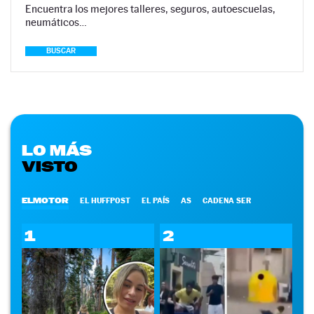
Encuentra los mejores talleres, seguros, autoescuelas,
neumáticos…
BUSCAR
LO MÁS
VISTO
ELMOTOR
EL HUFFPOST
EL PAÍS
AS
CADENA SER
1
2