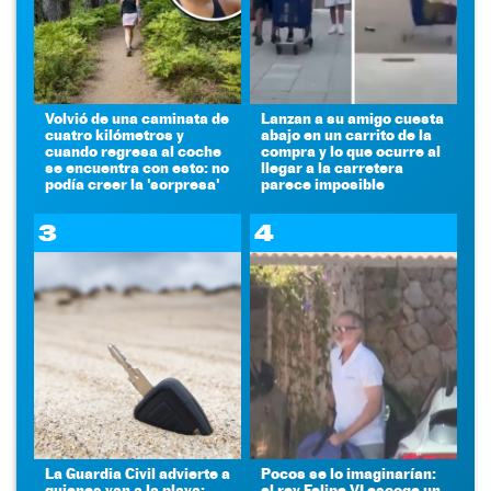
Volvió de una caminata de
Lanzan a su amigo cuesta
cuatro kilómetros y
abajo en un carrito de la
cuando regresa al coche
compra y lo que ocurre al
se encuentra con esto: no
llegar a la carretera
podía creer la 'sorpresa'
parece imposible
3
4
La Guardia Civil advierte a
Pocos se lo imaginarían:
quienes van a la playa:
el rey Felipe VI escoge un