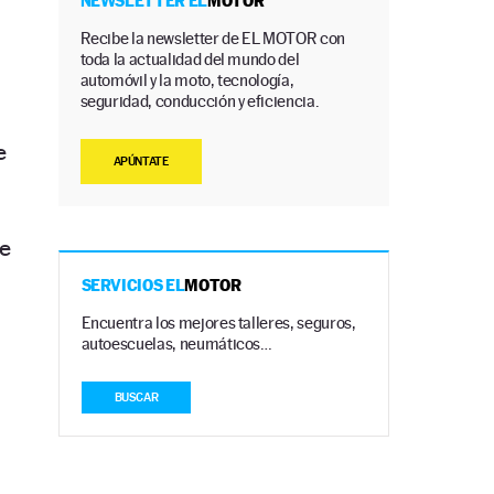
NEWSLETTER EL
MOTOR
Recibe la newsletter de EL MOTOR con
toda la actualidad del mundo del
automóvil y la moto, tecnología,
seguridad, conducción y eficiencia.
e
APÚNTATE
ve
SERVICIOS EL
MOTOR
Encuentra los mejores talleres, seguros,
autoescuelas, neumáticos…
BUSCAR