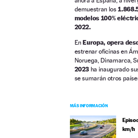
ahora a España, a nivel
demuestran los
1.868.
modelos 100% eléctri
2022.
En
Europa, opera des
estrenar oficinas en Á
Noruega, Dinamarca, Sue
2023
ha inaugurado sus 
se sumarán otros paíse
MÁS INFORMACIÓN
Episod
km/h