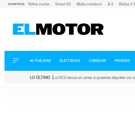
Niños coche
Smart #2
Multa conducir
A-2
Baliza V
ES NOTICIA:
ACTUALIDAD
ELÉCTRICOS
CONDUCIR
ACTUALIDAD
ELÉCTRICOS
CONDUCIR
PRUEBAS
PRUEBAS
Saltar
VIRALES
LO ÚLTIMO
La OCU lanza un aviso a quienes alquilen un c
al
PODCAST
LO ÚLTIMO
La OCU lanza un aviso a quienes alquilen un coche 
contenido
MOTOS
TECNOLOGÍA
SUPERCOCHES
MOTORTV
PREMIOS
SERVICIOS