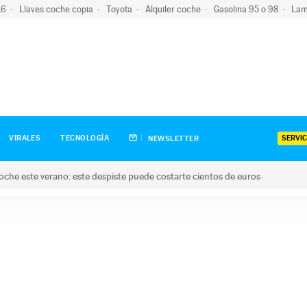
-16
Llaves coche copia
Toyota
Alquiler coche
Gasolina 95 o 98
Lam
SERVIC
VIRALES
TECNOLOGÍA
NEWSLETTER
oche este verano: este despiste puede costarte cientos de euros
este verano: este despiste puede costarte cientos de euros