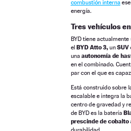
combustión interna
ese 
energía.
Tres vehículos e
BYD tiene actualmente 
el
BYD Atto 3,
un
SUV
una
autonomía de has
en el combinado. Cuen
par con el que es capa
Está construido sobre l
escalable e integra la b
centro de gravedad y re
de BYD es la batería
Bl
prescinde de cobalto
durabilidad.