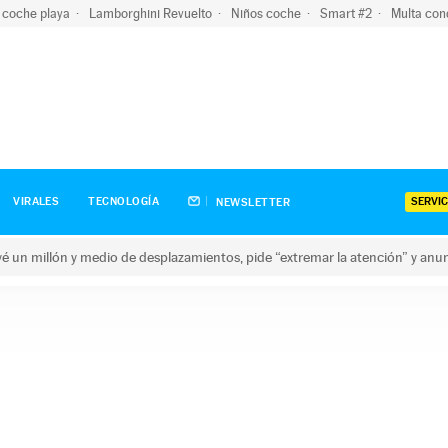
 coche playa
Lamborghini Revuelto
Niños coche
Smart #2
Multa con
SERVIC
VIRALES
TECNOLOGÍA
NEWSLETTER
revé un millón y medio de desplazamientos, pide “extremar la atención” y anu
n millón y medio de desplazamientos, pide “extremar la atención”