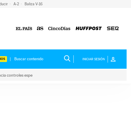
ducir
A-2
Baliza V-16
IOS
INICIAR SESIÓN
ncia controles espe
 y anuncia controles espe