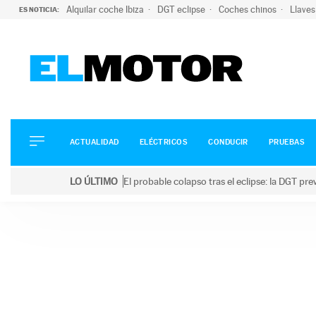
Alquilar coche Ibiza
DGT eclipse
Coches chinos
Llaves
ES NOTICIA:
ACTUALIDAD
ELÉCTRICOS
CONDUCIR
ACTUALIDAD
ELÉCTRICOS
CONDUCIR
PRUEBAS
PRUEBAS
Saltar
VIRALES
LO ÚLTIMO
El probable colapso tras el eclipse: la DGT p
al
PODCAST
LO ÚLTIMO
El probable colapso tras el eclipse: la DGT prevé u
contenido
MOTOS
TECNOLOGÍA
SUPERCOCHES
MOTORTV
PREMIOS
SERVICIOS