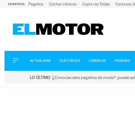
Pegatina
Coches clásicos
Cupra rey Felipe
Caravana l
ES NOTICIA:
ACTUALIDAD
ELÉCTRICOS
CONDUCIR
ACTUALIDAD
ELÉCTRICOS
CONDUCIR
PRUEBAS
PRUEBAS
Saltar
VIRALES
LO ÚLTIMO
¿Conocías esta pegatina de moda?: puede salv
al
PODCAST
LO ÚLTIMO
¿Conocías esta pegatina de moda?: puede salvar tu
contenido
MOTOS
TECNOLOGÍA
SUPERCOCHES
MOTORTV
PREMIOS
SERVICIOS