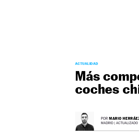
NEWSLETTER
SÍGUENOS
ACTUALIDAD
Más compe
coches chi
MARIO HERRÁE
POR
MADRID |
ACTUALIZADO 3