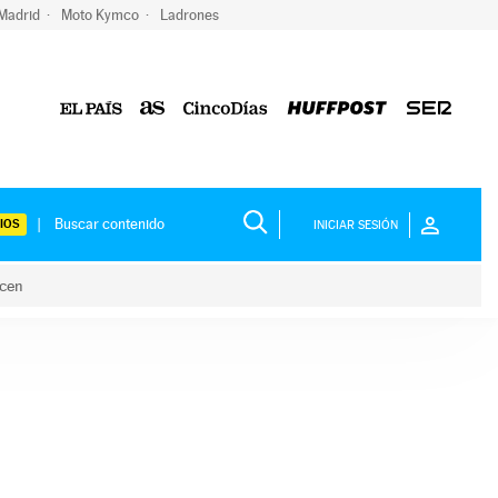
 Madrid
Moto Kymco
Ladrones
IOS
INICIAR SESIÓN
acen
lo hacen