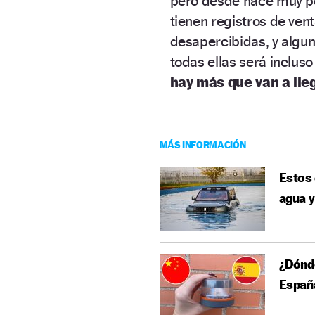
pero desde hace muy po
tienen registros de ve
desapercibidas, y algu
todas ellas será inclus
hay más que van a lle
MÁS INFORMACIÓN
Estos 
agua y
¿Dónde
España