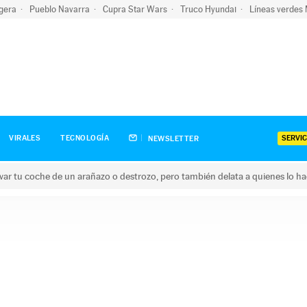
igera
Pueblo Navarra
Cupra Star Wars
Truco Hyundai
Líneas verdes
SERVIC
VIRALES
TECNOLOGÍA
NEWSLETTER
ar tu coche de un arañazo o destrozo, pero también delata a quienes lo h
 coche de un arañazo o destrozo, pero también delata a quienes 