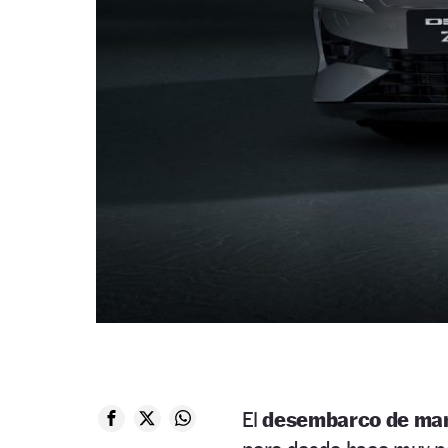
El
desembarco de mar