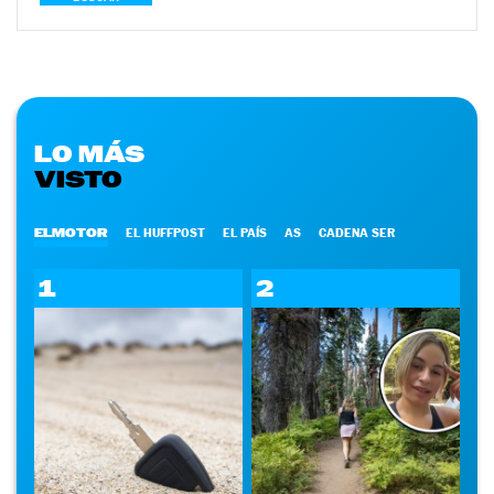
LO MÁS
VISTO
ELMOTOR
EL HUFFPOST
EL PAÍS
AS
CADENA SER
1
2