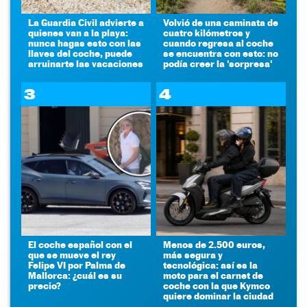
La Guardia Civil advierte a
Volvió de una caminata de
quienes van a la playa:
cuatro kilómetros y
nunca hagas esto con las
cuando regresa al coche
llaves del coche, puede
se encuentra con esto: no
arruinarte las vacaciones
podía creer la 'sorpresa'
3
4
El coche español con el
Menos de 2.500 euros,
que se mueve el rey
más segura y
Felipe VI por Palma de
tecnológica: así es la
Mallorca: ¿cuál es su
moto para el carnet de
precio?
coche con la que Kymco
quiere dominar la ciudad