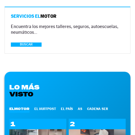
SERVICIOS EL
MOTOR
Encuentra los mejores talleres, seguros, autoescuelas,
neumáticos…
BUSCAR
LO MÁS
VISTO
ELMOTOR
EL HUFFPOST
EL PAÍS
AS
CADENA SER
1
2