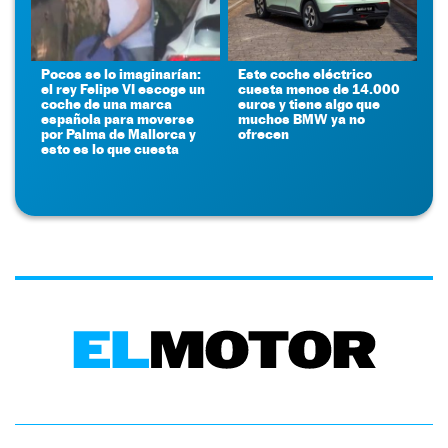
Pocos se lo imaginarían:
Este coche eléctrico
el rey Felipe VI escoge un
cuesta menos de 14.000
coche de una marca
euros y tiene algo que
española para moverse
muchos BMW ya no
por Palma de Mallorca y
ofrecen
esto es lo que cuesta