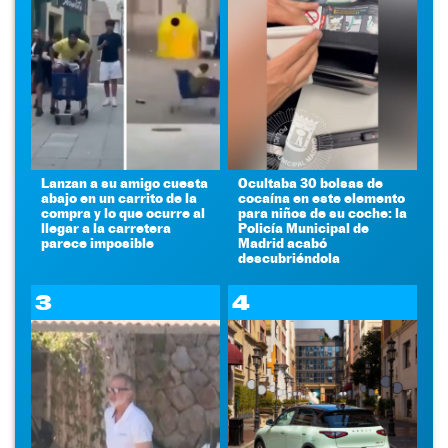
Lanzan a su amigo cuesta
Ocultaba 30 bolsas de
abajo en un carrito de la
cocaína en este elemento
compra y lo que ocurre al
para niños de su coche: la
llegar a la carretera
Policía Municipal de
parece imposible
Madrid acabó
descubriéndola
3
4