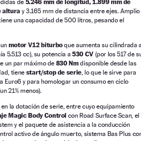
edidas de
5.246 mm de longitud, 1.899 mm de
 altura
y 3.165 mm de distancia entre ejes. Amplio
tiene una capacidad de 500 litros, pesando el
 un
motor V12 biturbo
que aumenta su cilindrada 
nía 5.513 cc), su potencia a
530 CV
(por los 517 de s
ce un par máximo de
830 Nm
disponible desde las
ad, tiene
start/stop de serie
, lo que le sirve para
va Euro6 y para homologar un consumo en ciclo
(un 21% menos).
a en la dotación de serie, entre cuyo equipamiento
aje Magic Body Control
con Road Surface Scan, el
ystem y el paquete de asistencia a la conducción
ntrol activo de ángulo muerto, sistema Bas Plus co