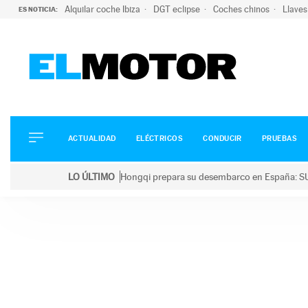
Alquilar coche Ibiza
DGT eclipse
Coches chinos
Llaves
ES NOTICIA:
ACTUALIDAD
ELÉCTRICOS
CONDUCIR
ACTUALIDAD
ELÉCTRICOS
CONDUCIR
PRUEBAS
PRUEBAS
Saltar
VIRALES
LO ÚLTIMO
Hongqi prepara su desembarco en España: SU
al
PODCAST
LO ÚLTIMO
Hongqi prepara su desembarco en España: SUV eléc
contenido
MOTOS
TECNOLOGÍA
SUPERCOCHES
MOTORTV
PREMIOS
SERVICIOS