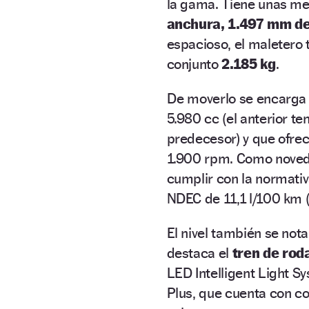
la gama. Tiene unas m
anchura, 1.497 mm de
espacioso, el maletero 
conjunto
2.185 kg
.
De moverlo se encarga
5.980 cc (el anterior te
predecesor) y que ofre
1.900 rpm. Como noved
cumplir con la normati
NDEC de 11,1 l/100 km 
El nivel también se not
destaca el
tren de rod
LED Intelligent Light S
Plus, que cuenta con co