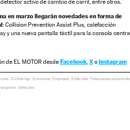
detector activo de cambio de carril, entre otros.
ama en marzo llegarán novedades en forma de
l
: Collision Prevention Assist Plus, calefacción
ay y una nueva pantalla táctil para la consola centra
ción de EL MOTOR desde
Facebook
,
X
o
Instagram
oches
Coches lujo
Economía
Empresas
Estilo vida
Fabricantes automóvile
·
·
·
·
·
ransporte
Vehículos
·