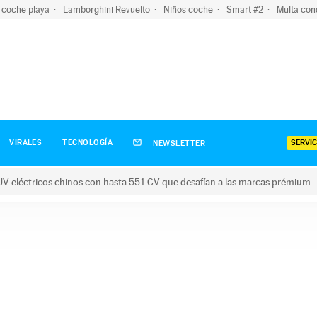
 coche playa
Lamborghini Revuelto
Niños coche
Smart #2
Multa con
SERVIC
VIRALES
TECNOLOGÍA
NEWSLETTER
V eléctricos chinos con hasta 551 CV que desafían a las marcas prémium
tricos chinos con hasta 551 CV que desafían a las marcas prém