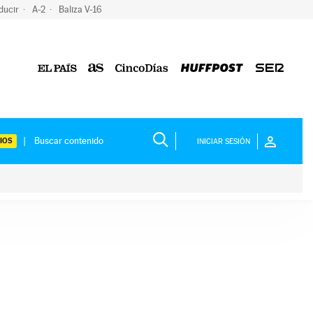
ducir
A-2
Baliza V-16
IOS
INICIAR SESIÓN
ium