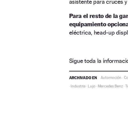
asistente para cruces y 
Para el resto de la g
equipamiento opciona
eléctrica, head-up displ
Sigue toda la informa
ARCHIVADO EN
Automoción
C
·
Industria
Lujo
Mercedes Benz
T
·
·
·
·