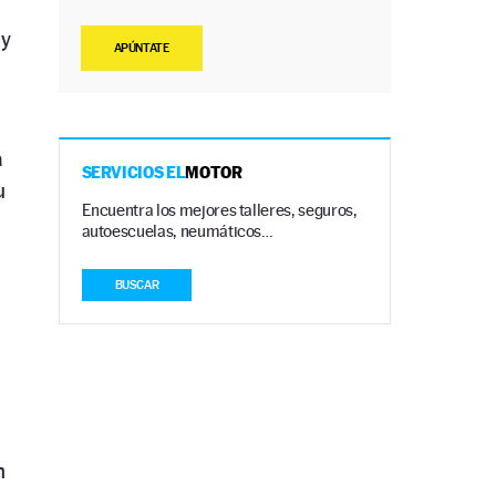
 y
APÚNTATE
a
SERVICIOS EL
MOTOR
u
Encuentra los mejores talleres, seguros,
autoescuelas, neumáticos…
BUSCAR
n