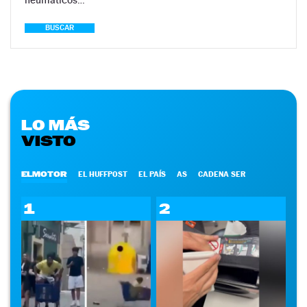
BUSCAR
LO MÁS
VISTO
ELMOTOR
EL HUFFPOST
EL PAÍS
AS
CADENA SER
1
2