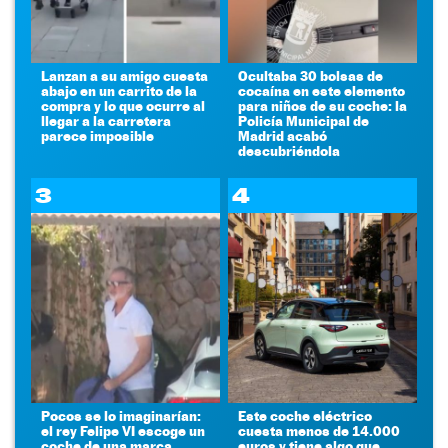
Lanzan a su amigo cuesta
Ocultaba 30 bolsas de
abajo en un carrito de la
cocaína en este elemento
compra y lo que ocurre al
para niños de su coche: la
llegar a la carretera
Policía Municipal de
parece imposible
Madrid acabó
descubriéndola
3
4
Pocos se lo imaginarían:
Este coche eléctrico
el rey Felipe VI escoge un
cuesta menos de 14.000
coche de una marca
euros y tiene algo que