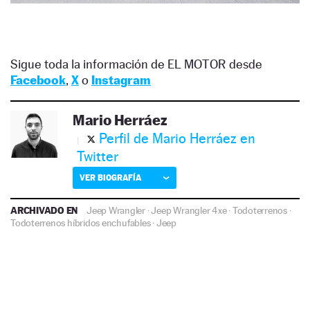
Sigue toda la información de EL MOTOR desde
Facebook
,
X
o
Instagram
Mario Herráez
Perfil de Mario Herráez en
Twitter
VER BIOGRAFÍA
ARCHIVADO EN
Jeep Wrangler
·
Jeep Wrangler 4xe
·
Todoterrenos
·
Todoterrenos híbridos enchufables
·
Jeep