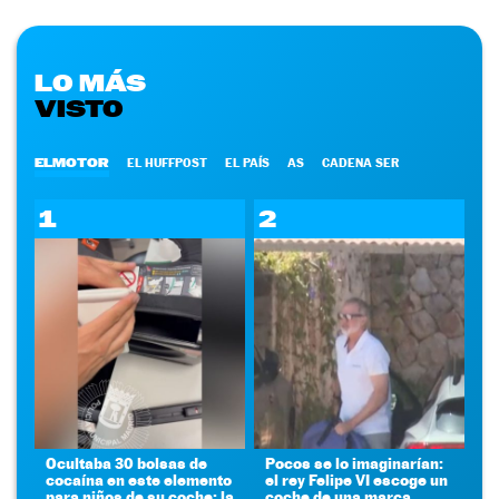
LO MÁS
VISTO
ELMOTOR
EL HUFFPOST
EL PAÍS
AS
CADENA SER
1
2
Ocultaba 30 bolsas de
Pocos se lo imaginarían:
cocaína en este elemento
el rey Felipe VI escoge un
para niños de su coche: la
coche de una marca