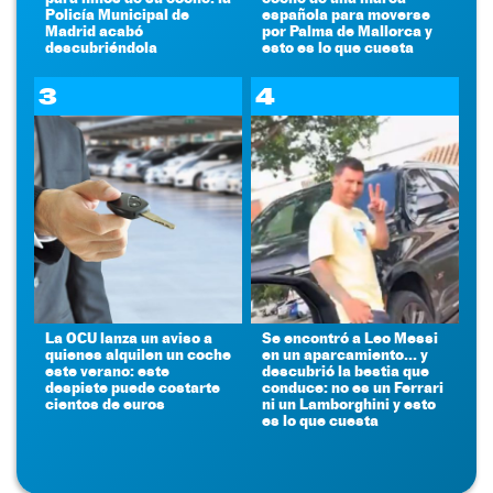
Policía Municipal de
española para moverse
Madrid acabó
por Palma de Mallorca y
descubriéndola
esto es lo que cuesta
3
4
La OCU lanza un aviso a
Se encontró a Leo Messi
quienes alquilen un coche
en un aparcamiento... y
este verano: este
descubrió la bestia que
despiste puede costarte
conduce: no es un Ferrari
cientos de euros
ni un Lamborghini y esto
es lo que cuesta