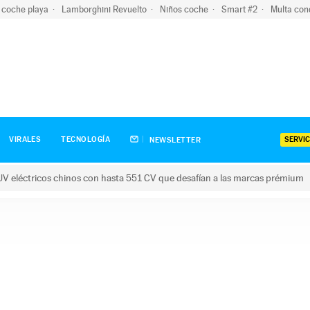
 coche playa
Lamborghini Revuelto
Niños coche
Smart #2
Multa con
SERVIC
VIRALES
TECNOLOGÍA
NEWSLETTER
V eléctricos chinos con hasta 551 CV que desafían a las marcas prémium
tricos chinos con hasta 551 CV que desafían a las marcas prém