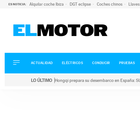
Alquilar coche Ibiza
DGT eclipse
Coches chinos
Llaves
ES NOTICIA:
ACTUALIDAD
ELÉCTRICOS
CONDUCIR
ACTUALIDAD
ELÉCTRICOS
CONDUCIR
PRUEBAS
PRUEBAS
Saltar
VIRALES
LO ÚLTIMO
Hongqi prepara su desembarco en España: SU
al
PODCAST
LO ÚLTIMO
Hongqi prepara su desembarco en España: SUV eléc
contenido
MOTOS
TECNOLOGÍA
SUPERCOCHES
MOTORTV
PREMIOS
SERVICIOS