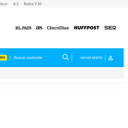
ducir
A-2
Baliza V-16
IOS
INICIAR SESIÓN
ium