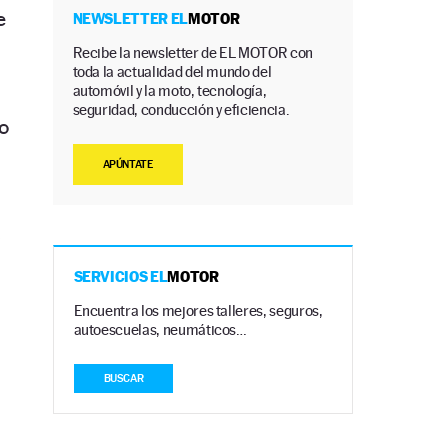
e
NEWSLETTER EL
MOTOR
Recibe la newsletter de EL MOTOR con
toda la actualidad del mundo del
automóvil y la moto, tecnología,
seguridad, conducción y eficiencia.
o
APÚNTATE
s
SERVICIOS EL
MOTOR
Encuentra los mejores talleres, seguros,
autoescuelas, neumáticos…
BUSCAR